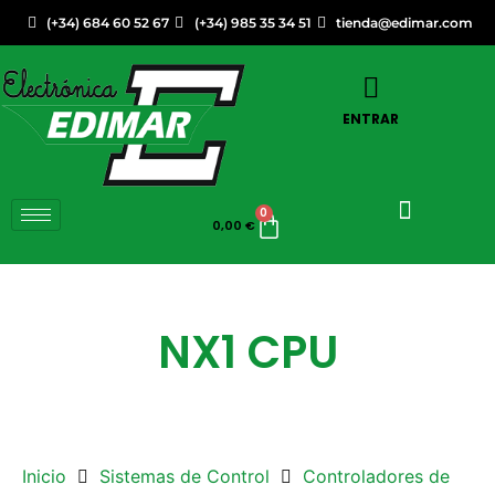
(+34) 684 60 52 67
(+34) 985 35 34 51
tienda@edimar.com
ENTRAR
0
0,00
€
NX1 CPU
Inicio
Sistemas de Control
Controladores de