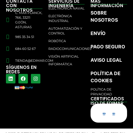
CONTACTA
SERVICIOS DE
MÁS
CON
INGENIERÍA
INFORMACIÓN
ELECTRÓNICA NAVAL
NOSOTROS
SOBRE
C. MAX PLANCK,
ELECTRÓNICA
766, 33211
NOSOTROS
INDUSTRIAL
GIJÓN,
ASTURIAS
AUTOMATIZACIÓN Y
ENVÍO
CONTROL
985 35 34 51
ROBÓTICA
PAGO SEGURO
684 60 52 67
RADIOCOMUNICACIONES
VISIÓN ARTIFICIAL
AVISO LEGAL
TIENDA@EDIMAR.COM
INFORMÁTICA
SÍGUENOS EN
REDES
POLÍTICA DE
COOKIES
POLÍTICA DE
PRIVACIDAD
CERTIFICADOS
ISO DE EDIMAR