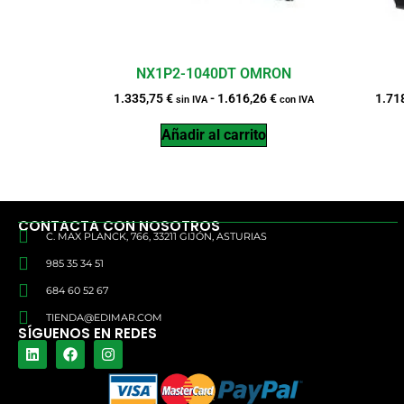
NX1P2-1040DT OMRON
1.335,75
€
-
1.616,26
€
1.71
sin IVA
con IVA
Añadir al carrito
CONTACTA CON NOSOTROS
C. MAX PLANCK, 766, 33211 GIJÓN, ASTURIAS
985 35 34 51
684 60 52 67
TIENDA@EDIMAR.COM
SÍGUENOS EN REDES