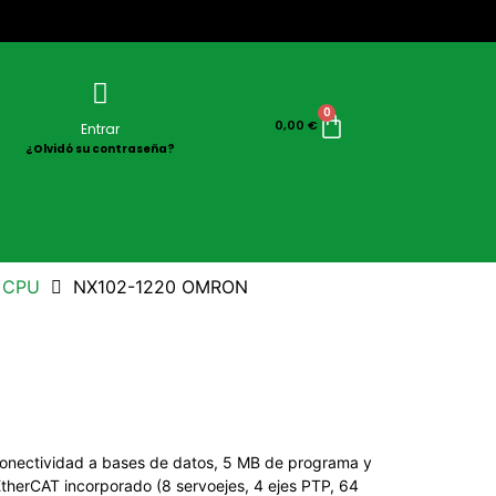
0
0,00
€
Entrar
¿Olvidó su contraseña?
 CPU
NX102-1220 OMRON
nectividad a bases de datos, 5 MB de programa y
herCAT incorporado (8 servoejes, 4 ejes PTP, 64