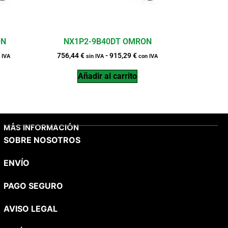
ON
NX1P2-9B40DT OMRON
756,44
€
-
915,29
€
 IVA
sin IVA
con IVA
Añadir al carrito
MÁS INFORMACIÓN
SOBRE NOSOTROS
ENVÍO
PAGO SEGURO
AVISO LEGAL