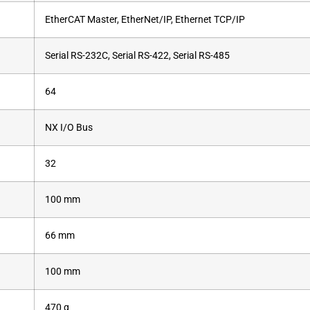
EtherCAT Master, EtherNet/IP, Ethernet TCP/IP
Serial RS-232C, Serial RS-422, Serial RS-485
64
NX I/O Bus
32
100 mm
66 mm
100 mm
470 g