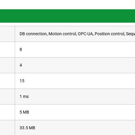
DB connection, Motion control, OPC-UA, Position control, Seq
8
4
15
1 ms
5 MB
33.5 MB