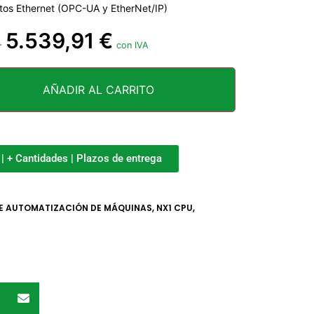
rtos Ethernet (OPC-UA y EtherNet/IP)
5.539,91
€
-
con IVA
AÑADIR AL CARRITO
o | + Cantidades | Plazos de entrega
E AUTOMATIZACIÓN DE MÁQUINAS
,
NX1 CPU
,