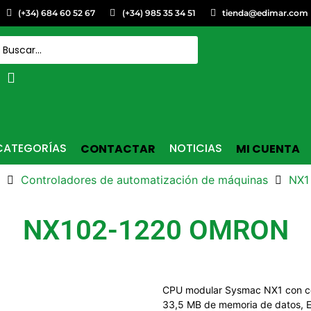
(+34) 684 60 52 67
(+34) 985 35 34 51
tienda@edimar.com
CATEGORÍAS
NOTICIAS
CONTACTAR
MI CUENTA
Controladores de automatización de máquinas
NX1
NX102-1220 OMRON
CPU modular Sysmac NX1 con co
33,5 MB de memoria de datos, Et