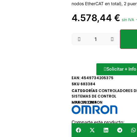
nodos EtherCAT en total), 2 pue
4.578,44
€
sin IVA
Solicitar + Inf
EAN:
4549734205375
SKU
683384
CATEGORÍAS
CONTROLADORES D
SISTEMAS DE CONTROL
MARCA:
MPN: 683384
OMRON
Comparte este producto: