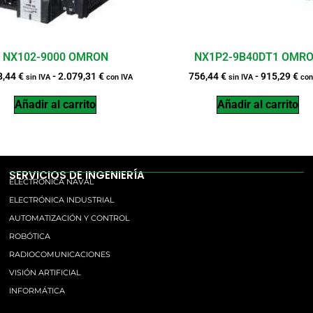
NX102-9000 OMRON
NX1P2-9B40DT1 OMR
8,44
€
-
2.079,31
€
756,44
€
-
915,29
€
sin IVA
con IVA
sin IVA
con
Añadir al carrito
Añadir al carrito
SERVICIOS DE INGENIERÍA
ELECTRÓNICA NAVAL
ELECTRÓNICA INDUSTRIAL
AUTOMATIZACIÓN Y CONTROL
ROBÓTICA
RADIOCOMUNICACIONES
VISIÓN ARTIFICIAL
INFORMÁTICA