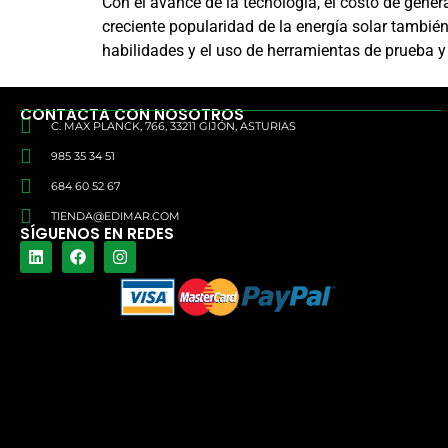
Con el avance de la tecnología, el costo de gen
creciente popularidad de la energía solar también
habilidades y el uso de herramientas de prueba y
CONTACTA CON NOSOTROS
C. MAX PLANCK, 766, 33211 GIJÓN, ASTURIAS
985 35 34 51
684 60 52 67
TIENDA@EDIMAR.COM
SÍGUENOS EN REDES