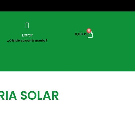
0
0,00
€
Entrar
¿Olvidó su contraseña?
RIA SOLAR