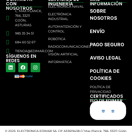
CON
INGENIERÍA
INFORMACIÓN
ELECTRÓNICA NAVAL
NOSOTROS
SOBRE
C. MAX PLANCK,
ELECTRÓNICA
766, 33211
NOSOTROS
INDUSTRIAL
GIJÓN,
ASTURIAS
AUTOMATIZACIÓN Y
ENVÍO
CONTROL
985 35 34 51
ROBÓTICA
684 60 52 67
PAGO SEGURO
RADIOCOMUNICACIONES
TIENDA@EDIMAR.COM
VISIÓN ARTIFICIAL
SÍGUENOS EN
AVISO LEGAL
REDES
INFORMÁTICA
POLÍTICA DE
COOKIES
POLÍTICA DE
PRIVACIDAD
CERTIFICADOS
ISO DE EDIMAR
© 2025, ELECTRONICA EDIMAR SA. CIF A33619438 C/ Max Planck, 766, 33211 Gijón,