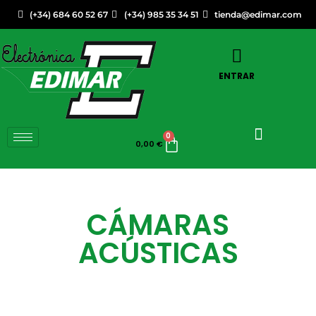
(+34) 684 60 52 67
(+34) 985 35 34 51
tienda@edimar.com
ENTRAR
0
0,00
€
CÁMARAS
ACÚSTICAS