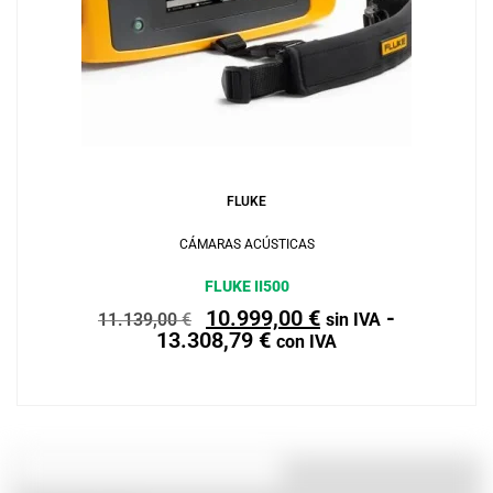
Leer más
FLUKE
CÁMARAS ACÚSTICAS
FLUKE II500
10.999,00
€
-
11.139,00
€
sin IVA
13.308,79
€
con IVA