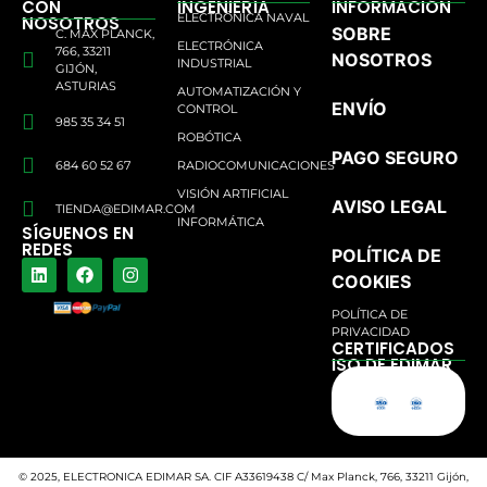
CON
INGENIERÍA
INFORMACIÓN
ELECTRÓNICA NAVAL
NOSOTROS
SOBRE
C. MAX PLANCK,
ELECTRÓNICA
766, 33211
NOSOTROS
INDUSTRIAL
GIJÓN,
ASTURIAS
AUTOMATIZACIÓN Y
ENVÍO
CONTROL
985 35 34 51
ROBÓTICA
PAGO SEGURO
684 60 52 67
RADIOCOMUNICACIONES
VISIÓN ARTIFICIAL
AVISO LEGAL
TIENDA@EDIMAR.COM
INFORMÁTICA
SÍGUENOS EN
REDES
POLÍTICA DE
COOKIES
POLÍTICA DE
PRIVACIDAD
CERTIFICADOS
ISO DE EDIMAR
© 2025, ELECTRONICA EDIMAR SA. CIF A33619438 C/ Max Planck, 766, 33211 Gijón,