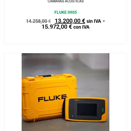
CÁMARAS ACÚSTICAS
FLUKE II905
13.200,00
€
-
14.258,00
€
sin IVA
15.972,00
€
con IVA