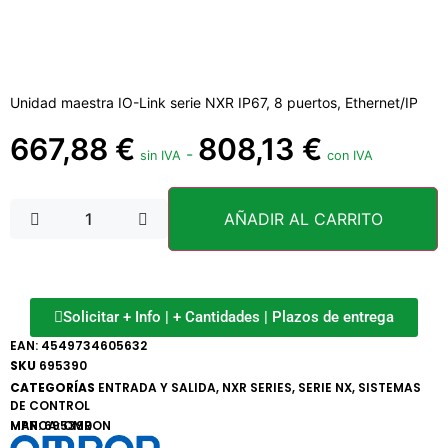
Unidad maestra IO-Link serie NXR IP67, 8 puertos, Ethernet/IP
667,88
€
808,13
€
-
sin IVA
con IVA
AÑADIR AL CARRITO
Solicitar + Info | + Cantidades | Plazos de entrega
EAN:
4549734605632
SKU
695390
CATEGORÍAS
ENTRADA Y SALIDA
,
NXR SERIES
,
SERIE NX
,
SISTEMAS
DE CONTROL
MARCA:
MPN: 695390
OMRON