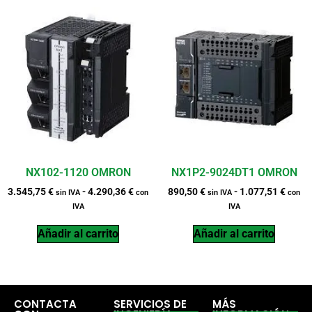
NX102-1120 OMRON
NX1P2-9024DT1 OMRON
3.545,75
€
-
4.290,36
€
890,50
€
-
1.077,51
€
sin IVA
con
sin IVA
con
IVA
IVA
Añadir al carrito
Añadir al carrito
CONTACTA
SERVICIOS DE
MÁS