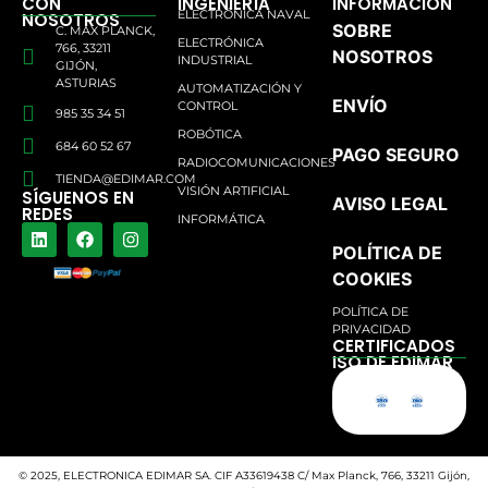
CON
INGENIERÍA
INFORMACIÓN
ELECTRÓNICA NAVAL
NOSOTROS
SOBRE
C. MAX PLANCK,
ELECTRÓNICA
766, 33211
NOSOTROS
INDUSTRIAL
GIJÓN,
ASTURIAS
AUTOMATIZACIÓN Y
ENVÍO
CONTROL
985 35 34 51
ROBÓTICA
684 60 52 67
PAGO SEGURO
RADIOCOMUNICACIONES
TIENDA@EDIMAR.COM
VISIÓN ARTIFICIAL
SÍGUENOS EN
AVISO LEGAL
REDES
INFORMÁTICA
POLÍTICA DE
COOKIES
POLÍTICA DE
PRIVACIDAD
CERTIFICADOS
ISO DE EDIMAR
© 2025, ELECTRONICA EDIMAR SA. CIF A33619438 C/ Max Planck, 766, 33211 Gijón,