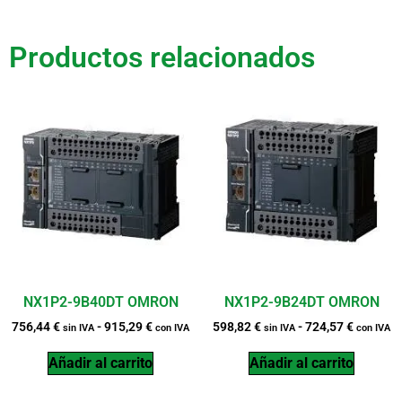
Productos relacionados
NX1P2-9B40DT OMRON
NX1P2-9B24DT OMRON
756,44
€
-
915,29
€
598,82
€
-
724,57
€
sin IVA
con IVA
sin IVA
con IVA
Añadir al carrito
Añadir al carrito