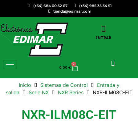
(+34) 684 60 52 67
(+34) 985 35 34 51
tienda@edimar.com
ENTRAR
0
0,00
€
Inicio
Sistemas de Control
Entrada y
salida
Serie NX
NXR Series
NXR-ILM08C-EIT
NXR-ILM08C-EIT