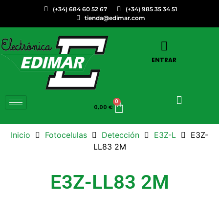
(+34) 684 60 52 67
(+34) 985 35 34 51
tienda@edimar.com
ENTRAR
0
0,00
€
Inicio
Fotocelulas
Detección
E3Z-L
E3Z-
LL83 2M
E3Z-LL83 2M