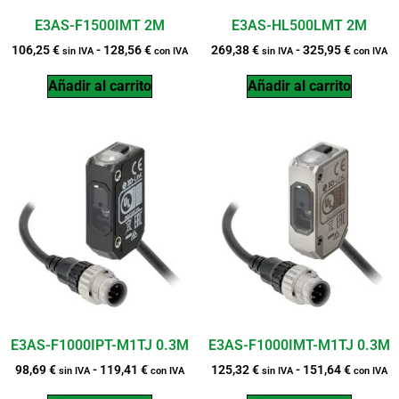
E3AS-F1500IMT 2M
E3AS-HL500LMT 2M
106,25
€
-
128,56
€
269,38
€
-
325,95
€
sin IVA
con IVA
sin IVA
con IVA
Añadir al carrito
Añadir al carrito
E3AS-F1000IPT-M1TJ 0.3M
E3AS-F1000IMT-M1TJ 0.3M
98,69
€
-
119,41
€
125,32
€
-
151,64
€
sin IVA
con IVA
sin IVA
con IVA