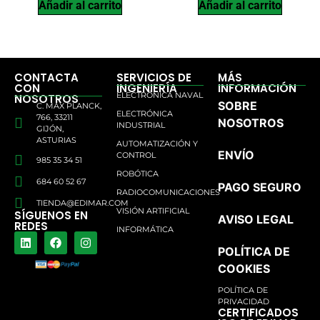
Añadir al carrito
Añadir al carrito
CONTACTA
SERVICIOS DE
MÁS
CON
INGENIERÍA
INFORMACIÓN
ELECTRÓNICA NAVAL
NOSOTROS
SOBRE
C. MAX PLANCK,
ELECTRÓNICA
766, 33211
NOSOTROS
INDUSTRIAL
GIJÓN,
ASTURIAS
AUTOMATIZACIÓN Y
ENVÍO
CONTROL
985 35 34 51
ROBÓTICA
684 60 52 67
PAGO SEGURO
RADIOCOMUNICACIONES
TIENDA@EDIMAR.COM
VISIÓN ARTIFICIAL
SÍGUENOS EN
AVISO LEGAL
REDES
INFORMÁTICA
POLÍTICA DE
COOKIES
POLÍTICA DE
PRIVACIDAD
CERTIFICADOS