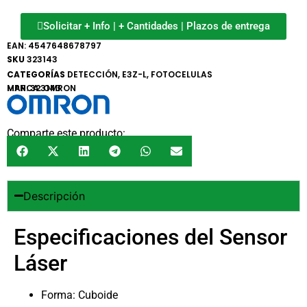
Solicitar + Info | + Cantidades | Plazos de entrega
EAN:
4547648678797
SKU
323143
CATEGORÍAS
DETECCIÓN
,
E3Z-L
,
FOTOCELULAS
MARCA:
MPN: 323143
OMRON
Comparte este producto:
Descripción
Especificaciones del Sensor
Láser
Forma: Cuboide