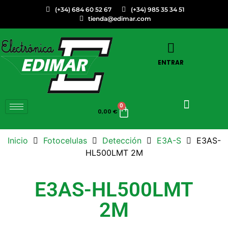
(+34) 684 60 52 67
(+34) 985 35 34 51
tienda@edimar.com
ENTRAR
0
0,00
€
Inicio
Fotocelulas
Detección
E3A-S
E3AS-
HL500LMT 2M
E3AS-HL500LMT
2M