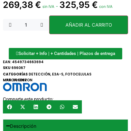
269,38
€
325,95
€
-
sin IVA
con IVA
AÑADIR AL CARRITO
Solicitar + Info | + Cantidades | Plazos de entrega
EAN:
4549734663694
SKU
696067
CATEGORÍAS
DETECCIÓN
,
E3A-S
,
FOTOCELULAS
MARCA:
MPN: 696067
OMRON
Comparte este producto:
Descripción