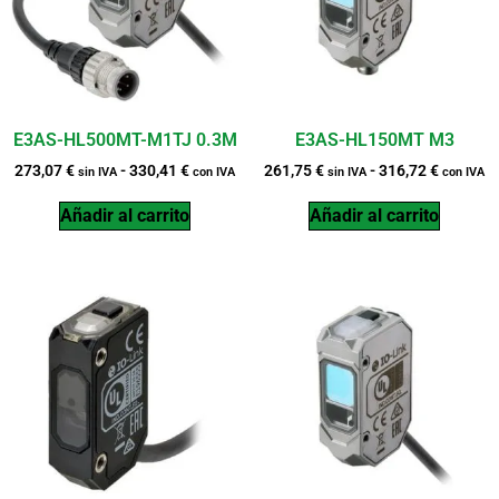
E3AS-HL500MT-M1TJ 0.3M
E3AS-HL150MT M3
273,07
€
-
330,41
€
261,75
€
-
316,72
€
sin IVA
con IVA
sin IVA
con IVA
Añadir al carrito
Añadir al carrito