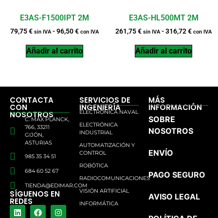
E3AS-F1500IPT 2M
E3AS-HL500MT 2M
79,75
€
-
96,50
€
261,75
€
-
316,72
€
sin IVA
con IVA
sin IVA
con IVA
Añadir al carrito
Añadir al carrito
CONTACTA
SERVICIOS DE
MÁS
CON
INGENIERÍA
INFORMACIÓN
ELECTRÓNICA NAVAL
NOSOTROS
SOBRE
C. MAX PLANCK,
ELECTRÓNICA
766, 33211
NOSOTROS
INDUSTRIAL
GIJÓN,
ASTURIAS
AUTOMATIZACIÓN Y
ENVÍO
CONTROL
985 35 34 51
ROBÓTICA
684 60 52 67
PAGO SEGURO
RADIOCOMUNICACIONES
TIENDA@EDIMAR.COM
VISIÓN ARTIFICIAL
SÍGUENOS EN
AVISO LEGAL
REDES
INFORMÁTICA