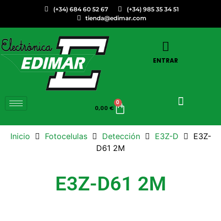
(+34) 684 60 52 67
(+34) 985 35 34 51
tienda@edimar.com
ENTRAR
0
0,00
€
Inicio
Fotocelulas
Detección
E3Z-D
E3Z-
D61 2M
E3Z-D61 2M