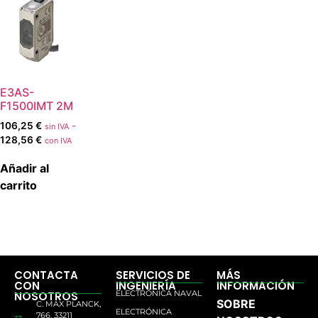
E3AS-
F1500IMT 2M
106,25
€
-
sin IVA
128,56
€
con IVA
Añadir al
carrito
CONTACTA
SERVICIOS DE
MÁS
CON
INGENIERÍA
INFORMACIÓN
ELECTRÓNICA NAVAL
NOSOTROS
SOBRE
C. MAX PLANCK,
ELECTRÓNICA
766, 33211