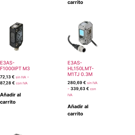
carrito
E3AS-
E3AS-
F1000IPT M3
HL150LMT-
M1TJ 0.3M
72,13
€
-
sin IVA
280,69
€
87,28
€
sin IVA
con IVA
-
339,63
€
con
Añadir al
IVA
carrito
Añadir al
carrito