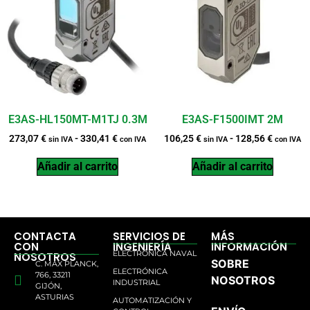
E3AS-HL150MT-M1TJ 0.3M
E3AS-F1500IMT 2M
273,07
€
-
330,41
€
106,25
€
-
128,56
€
sin IVA
con IVA
sin IVA
con IVA
Añadir al carrito
Añadir al carrito
CONTACTA
SERVICIOS DE
MÁS
CON
INGENIERÍA
INFORMACIÓN
ELECTRÓNICA NAVAL
NOSOTROS
SOBRE
C. MAX PLANCK,
ELECTRÓNICA
766, 33211
NOSOTROS
INDUSTRIAL
GIJÓN,
ASTURIAS
AUTOMATIZACIÓN Y