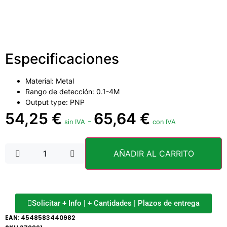
Especificaciones
Material: Metal
Rango de detección: 0.1-4M
Output type: PNP
54,25
€
65,64
€
-
sin IVA
con IVA
AÑADIR AL CARRITO
Solicitar + Info | + Cantidades | Plazos de entrega
EAN:
4548583440982