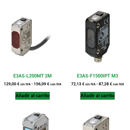
E3AS-L200MT 2M
E3AS-F1500IPT M3
129,00
€
-
156,09
€
72,13
€
-
87,28
€
sin IVA
con IVA
sin IVA
con IVA
Añadir al carrito
Añadir al carrito