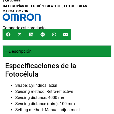
SKU
378891
CATEGORÍAS
DETECCIÓN
,
E3FA-E3FB
,
FOTOCELULAS
MARCA:
OMRON
Comparte este producto:
Descripción
Especificaciones de la
Fotocélula
Shape: Cylindrical axial
Sensing method: Retro-reflective
Sensing distance: 4000 mm
Sensing distance (min.): 100 mm
Setting method: Manual adjustment