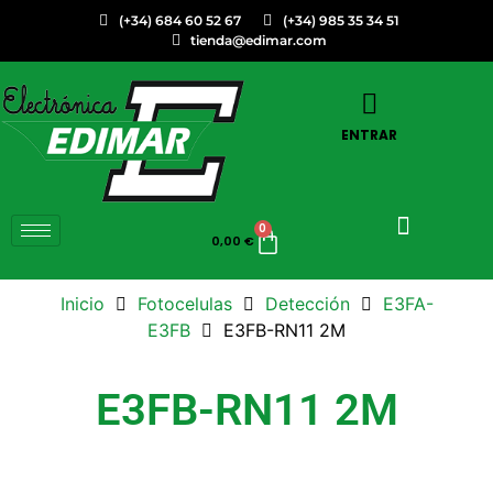
(+34) 684 60 52 67
(+34) 985 35 34 51
tienda@edimar.com
ENTRAR
0
0,00
€
Inicio
Fotocelulas
Detección
E3FA-
E3FB
E3FB-RN11 2M
E3FB-RN11 2M