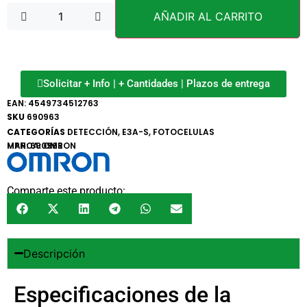
AÑADIR AL CARRITO
Solicitar + Info | + Cantidades | Plazos de entrega
EAN:
4549734512763
SKU
690963
CATEGORÍAS
DETECCIÓN
,
E3A-S
,
FOTOCELULAS
MARCA:
MPN: 690963
OMRON
Comparte este producto:
Descripción
Especificaciones de la