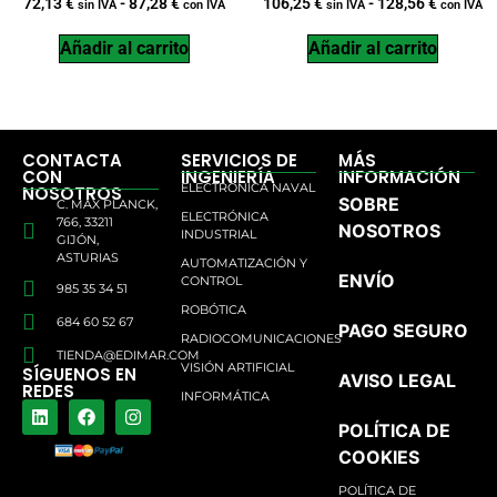
72,13
€
-
87,28
€
106,25
€
-
128,56
€
sin IVA
con IVA
sin IVA
con IVA
Añadir al carrito
Añadir al carrito
CONTACTA
SERVICIOS DE
MÁS
CON
INGENIERÍA
INFORMACIÓN
ELECTRÓNICA NAVAL
NOSOTROS
SOBRE
C. MAX PLANCK,
ELECTRÓNICA
766, 33211
NOSOTROS
INDUSTRIAL
GIJÓN,
ASTURIAS
AUTOMATIZACIÓN Y
ENVÍO
CONTROL
985 35 34 51
ROBÓTICA
684 60 52 67
PAGO SEGURO
RADIOCOMUNICACIONES
TIENDA@EDIMAR.COM
VISIÓN ARTIFICIAL
SÍGUENOS EN
AVISO LEGAL
REDES
INFORMÁTICA
POLÍTICA DE
COOKIES
POLÍTICA DE