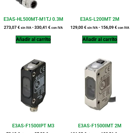
E3AS-HL500MT-M1TJ 0.3M
E3AS-L200MT 2M
273,07
€
-
330,41
€
129,00
€
-
156,09
€
sin IVA
con IVA
sin IVA
con IVA
Añadir al carrito
Añadir al carrito
E3AS-F1500IPT M3
E3AS-F1500IMT 2M