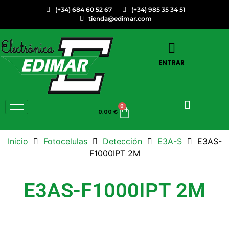
(+34) 684 60 52 67
(+34) 985 35 34 51
tienda@edimar.com
ENTRAR
0
0,00
€
Inicio
Fotocelulas
Detección
E3A-S
E3AS-
F1000IPT 2M
E3AS-F1000IPT 2M