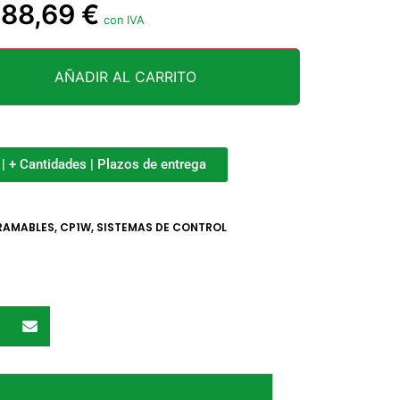
88,69
€
con IVA
AÑADIR AL CARRITO
o | + Cantidades | Plazos de entrega
RAMABLES
,
CP1W
,
SISTEMAS DE CONTROL