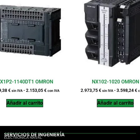
X1P2-1140DT1 OMRON
NX102-1020 OMRON
9,38
€
-
2.153,05
€
2.973,75
€
-
3.598,24
€
sin IVA
con IVA
sin IVA
c
Añadir al carrito
Añadir al carrito
SERVICIOS DE INGENIERÍA
ELECTRÓNICA NAVAL