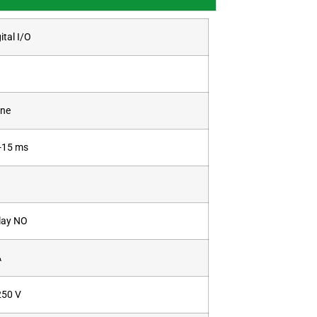
ital I/O
ne
-15 ms
lay NO
A
250 V