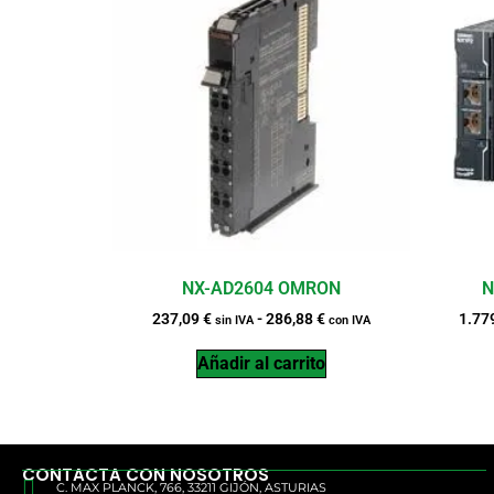
NX-AD2604 OMRON
N
237,09
€
-
286,88
€
1.77
sin IVA
con IVA
Añadir al carrito
CONTACTA CON NOSOTROS
C. MAX PLANCK, 766, 33211 GIJÓN, ASTURIAS