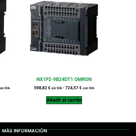
NX1P2-9B24DT1 OMRON
598,82
€
-
724,57
€
on IVA
sin IVA
con IVA
Añadir al carrito
MÁS INFORMACIÓN