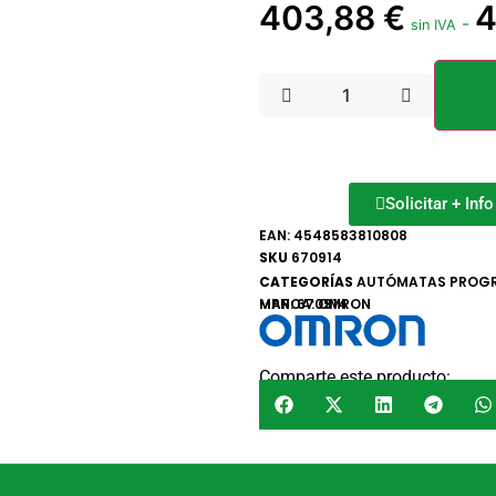
403,88
€
4
-
sin IVA
Solicitar + Inf
EAN:
4548583810808
SKU
670914
CATEGORÍAS
AUTÓMATAS PROG
MARCA:
MPN: 670914
OMRON
Comparte este producto: