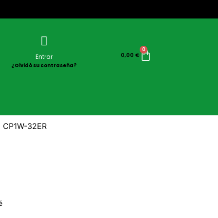
0
0,00
€
Entrar
¿Olvidó su contraseña?
CP1W-32ER
é