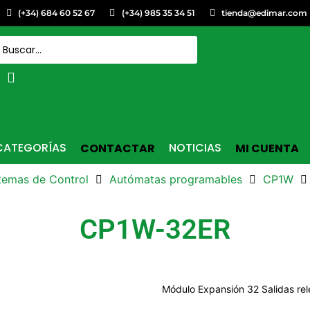
(+34) 684 60 52 67
(+34) 985 35 34 51
tienda@edimar.com
CATEGORÍAS
NOTICIAS
CONTACTAR
MI CUENTA
temas de Control
Autómatas programables
CP1W
CP1W-32ER
Módulo Expansión 32 Salidas rel