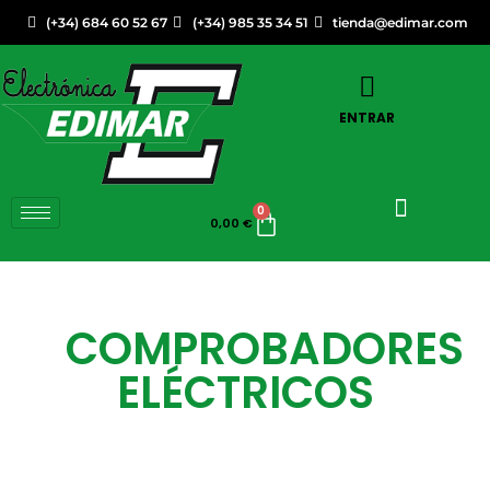
(+34) 684 60 52 67
(+34) 985 35 34 51
tienda@edimar.com
ENTRAR
0
0,00
€
COMPROBADORES
ELÉCTRICOS