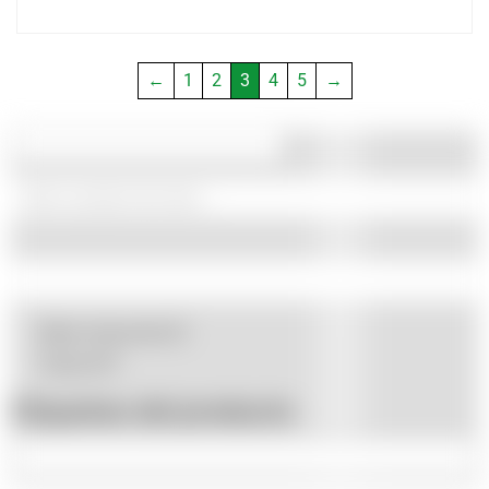
←
1
2
3
4
5
→
Beha Amprobe
(2)
Fluke
(47)
Etiquetas del producto