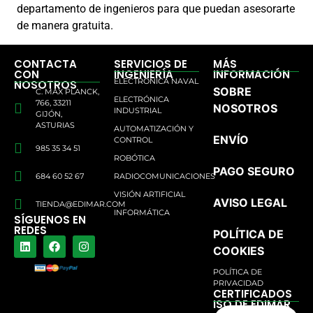
departamento de ingenieros para que puedan asesorarte
de manera gratuita.
CONTACTA
SERVICIOS DE
MÁS
CON
INGENIERÍA
INFORMACIÓN
ELECTRÓNICA NAVAL
NOSOTROS
SOBRE
C. MAX PLANCK,
ELECTRÓNICA
766, 33211
NOSOTROS
INDUSTRIAL
GIJÓN,
ASTURIAS
AUTOMATIZACIÓN Y
ENVÍO
CONTROL
985 35 34 51
ROBÓTICA
PAGO SEGURO
684 60 52 67
RADIOCOMUNICACIONES
VISIÓN ARTIFICIAL
AVISO LEGAL
TIENDA@EDIMAR.COM
INFORMÁTICA
SÍGUENOS EN
REDES
POLÍTICA DE
COOKIES
POLÍTICA DE
PRIVACIDAD
CERTIFICADOS
ISO DE EDIMAR