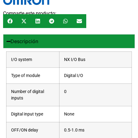
Comparte este producto:
Descripción
I/O system
NX I/O Bus
Type of module
Digital I/O
Number of digital
0
inputs
Digital input type
None
OFF/ON delay
0.5-1.0 ms