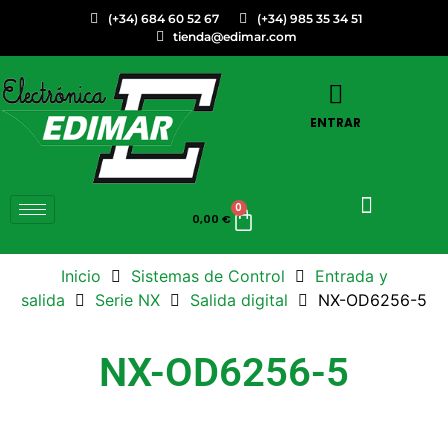
(+34) 684 60 52 67
(+34) 985 35 34 51
tienda@edimar.com
ENTRAR
0
0,00
€
Inicio
Sistemas de Control
Entrada y
salida
Serie NX
Salida digital
NX-OD6256-5
NX-OD6256-5