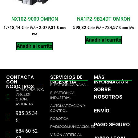
NX102-9000 OMRON
NX1P2-9B24DT OMRON
1.718,44
€
-
2.079,31
€
598,82
€
-
724,57
€
sin IVA
con
sin IVA
con IVA
IVA
Añadir al carrito
Añadir al carrito
CONTACTA
SERVICIOS DE
MÁS
CON
INGENIERÍA
INFORMACIÓN
ELECTRÓNICA NAVAL
NOSOTROS
SOBRE
C. MAX PLANCK,
ELECTRÓNICA
766, 33211
NOSOTROS
INDUSTRIAL
GIJÓN,
ASTURIAS
AUTOMATIZACIÓN Y
ENVÍO
CONTROL
985 35 34
ROBÓTICA
51
PAGO SEGURO
RADIOCOMUNICACIONES
684 60 52
VISIÓN ARTIFICIAL