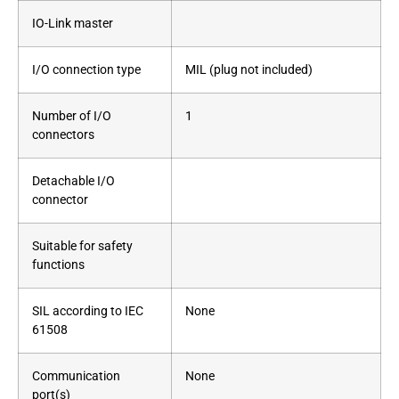
IO-Link master
I/O connection type
MIL (plug not included)
Number of I/O
1
connectors
Detachable I/O
connector
Suitable for safety
functions
SIL according to IEC
None
61508
Communication
None
port(s)