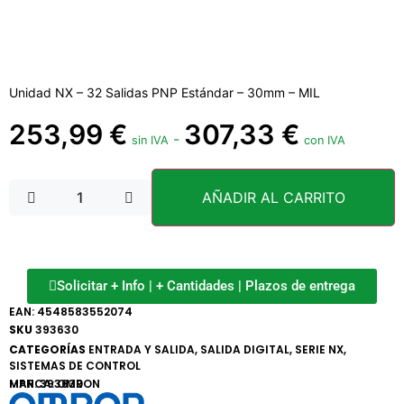
Unidad NX – 32 Salidas PNP Estándar – 30mm – MIL
253,99
€
307,33
€
-
sin IVA
con IVA
AÑADIR AL CARRITO
Solicitar + Info | + Cantidades | Plazos de entrega
EAN:
4548583552074
SKU
393630
CATEGORÍAS
ENTRADA Y SALIDA
,
SALIDA DIGITAL
,
SERIE NX
,
SISTEMAS DE CONTROL
MARCA:
MPN: 393630
OMRON