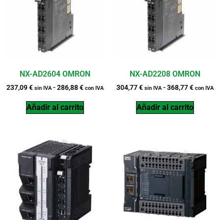
NX-AD2604 OMRON
NX-AD2208 OMRON
237,09
€
-
286,88
€
304,77
€
-
368,77
€
sin IVA
con IVA
sin IVA
con IVA
Añadir al carrito
Añadir al carrito