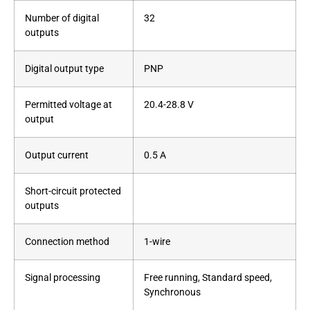
Number of digital
32
outputs
Digital output type
PNP
Permitted voltage at
20.4-28.8 V
output
Output current
0.5 A
Short-circuit protected
outputs
Connection method
1-wire
Signal processing
Free running, Standard speed,
Synchronous