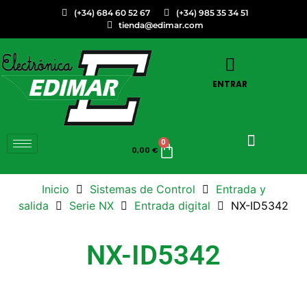
(+34) 684 60 52 67
(+34) 985 35 34 51
tienda@edimar.com
ENTRAR
0
0,00
€
Inicio
Sistemas de Control
Entrada y
salida
Serie NX
Entrada digital
NX-ID5342
NX-ID5342