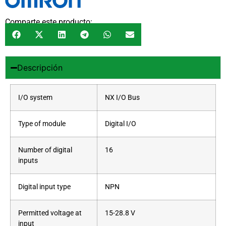
Comparte este producto:
Descripción
I/O system
NX I/O Bus
Type of module
Digital I/O
Number of digital
16
inputs
Digital input type
NPN
Permitted voltage at
15-28.8 V
input