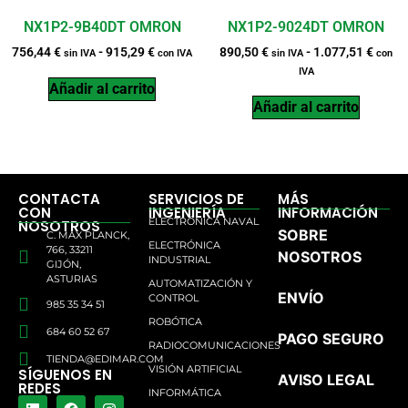
NX1P2-9B40DT OMRON
NX1P2-9024DT OMRON
756,44
€
-
915,29
€
890,50
€
-
1.077,51
€
sin IVA
con IVA
sin IVA
con
IVA
Añadir al carrito
Añadir al carrito
CONTACTA
SERVICIOS DE
MÁS
CON
INGENIERÍA
INFORMACIÓN
ELECTRÓNICA NAVAL
NOSOTROS
SOBRE
C. MAX PLANCK,
ELECTRÓNICA
766, 33211
NOSOTROS
INDUSTRIAL
GIJÓN,
ASTURIAS
AUTOMATIZACIÓN Y
ENVÍO
CONTROL
985 35 34 51
ROBÓTICA
684 60 52 67
PAGO SEGURO
RADIOCOMUNICACIONES
TIENDA@EDIMAR.COM
VISIÓN ARTIFICIAL
SÍGUENOS EN
AVISO LEGAL
REDES
INFORMÁTICA