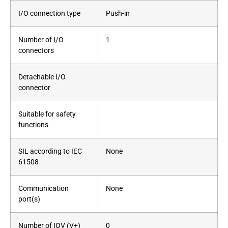
I/O connection type
Push-in
Number of I/O
1
connectors
Detachable I/O
connector
Suitable for safety
functions
SIL according to IEC
None
61508
Communication
None
port(s)
Number of IOV (V+)
0