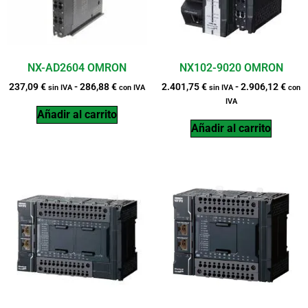
NX-AD2604 OMRON
NX102-9020 OMRON
237,09
€
-
286,88
€
2.401,75
€
-
2.906,12
€
sin IVA
con IVA
sin IVA
con
IVA
Añadir al carrito
Añadir al carrito