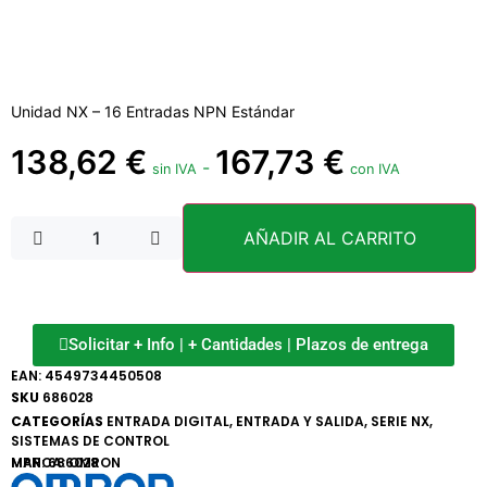
Unidad NX – 16 Entradas NPN Estándar
138,62
€
167,73
€
-
sin IVA
con IVA
AÑADIR AL CARRITO
Solicitar + Info | + Cantidades | Plazos de entrega
EAN:
4549734450508
SKU
686028
CATEGORÍAS
ENTRADA DIGITAL
,
ENTRADA Y SALIDA
,
SERIE NX
,
SISTEMAS DE CONTROL
MARCA:
MPN: 686028
OMRON