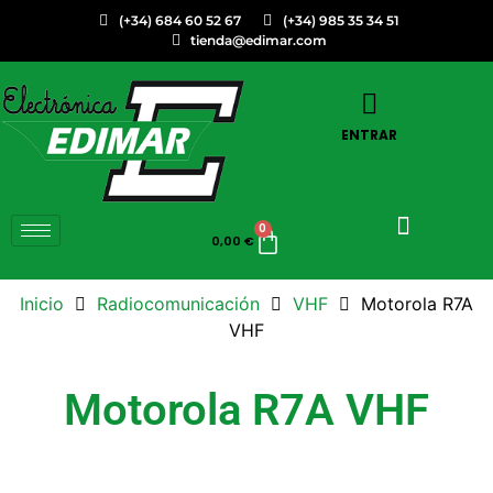
(+34) 684 60 52 67
(+34) 985 35 34 51
tienda@edimar.com
ENTRAR
0
0,00
€
Inicio
Radiocomunicación
VHF
Motorola R7A
VHF
Motorola R7A VHF