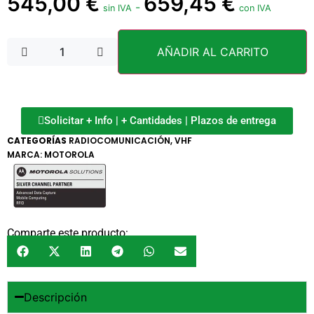
545,00
€
659,45
€
-
sin IVA
con IVA
AÑADIR AL CARRITO
Solicitar + Info | + Cantidades | Plazos de entrega
CATEGORÍAS
RADIOCOMUNICACIÓN
,
VHF
MARCA:
MOTOROLA
Comparte este producto:
Descripción