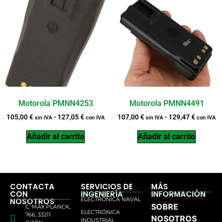
Motorola PMNN4253
Motorola PMNN4491
105,00
€
-
127,05
€
107,00
€
-
129,47
€
sin IVA
con IVA
sin IVA
con IVA
Añadir al carrito
Añadir al carrito
CONTACTA
SERVICIOS DE
MÁS
CON
INGENIERÍA
INFORMACIÓN
ELECTRÓNICA NAVAL
NOSOTROS
SOBRE
C. MAX PLANCK,
ELECTRÓNICA
766, 33211
NOSOTROS
INDUSTRIAL