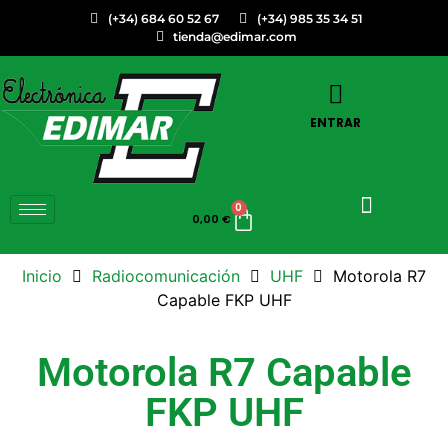
(+34) 684 60 52 67
(+34) 985 35 34 51
tienda@edimar.com
ENTRAR
0
0,00
€
Inicio
Radiocomunicación
UHF
Motorola R7
Capable FKP UHF
Motorola R7 Capable
FKP UHF