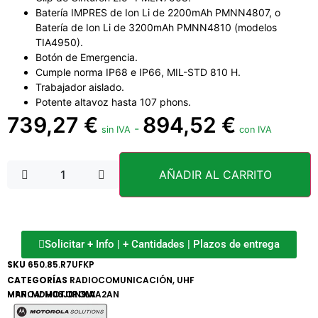
Batería IMPRES de Ion Li de 2200mAh PMNN4807, o
Batería de Ion Li de 3200mAh PMNN4810 (modelos
TIA4950).
Botón de Emergencia.
Cumple norma IP68 e IP66, MIL-STD 810 H.
Trabajador aislado.
Potente altavoz hasta 107 phons.
739,27
€
894,52
€
-
sin IVA
con IVA
AÑADIR AL CARRITO
Solicitar + Info | + Cantidades | Plazos de entrega
SKU
650.85.R7UFKP
CATEGORÍAS
RADIOCOMUNICACIÓN
,
UHF
MARCA:
MPN: MDH06JDN9WA2AN
MOTOROLA