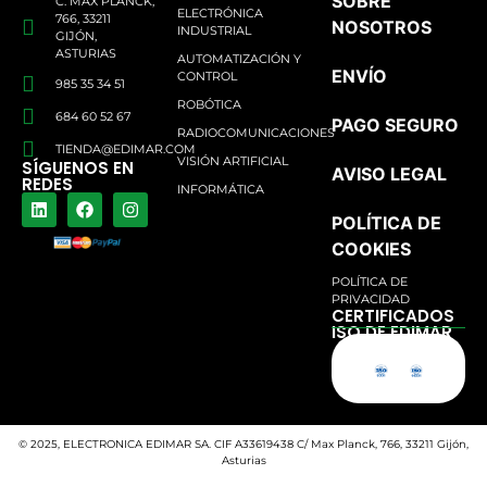
SOBRE
C. MAX PLANCK,
ELECTRÓNICA
766, 33211
NOSOTROS
INDUSTRIAL
GIJÓN,
ASTURIAS
AUTOMATIZACIÓN Y
ENVÍO
CONTROL
985 35 34 51
ROBÓTICA
684 60 52 67
PAGO SEGURO
RADIOCOMUNICACIONES
TIENDA@EDIMAR.COM
VISIÓN ARTIFICIAL
SÍGUENOS EN
AVISO LEGAL
REDES
INFORMÁTICA
POLÍTICA DE
COOKIES
POLÍTICA DE
PRIVACIDAD
CERTIFICADOS
ISO DE EDIMAR
© 2025, ELECTRONICA EDIMAR SA. CIF A33619438 C/ Max Planck, 766, 33211 Gijón,
Asturias