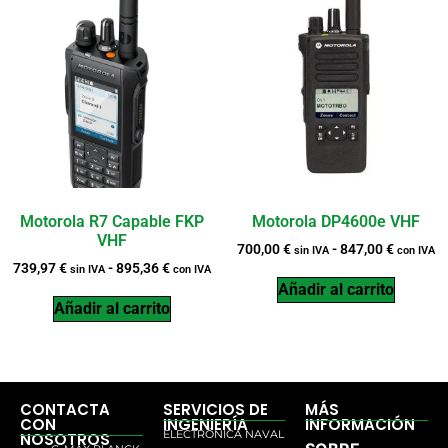
Motorola R7 Capable FKP
Motorola DP4600e VHF
VHF
700,00
€
-
847,00
€
sin IVA
con IVA
739,97
€
-
895,36
€
sin IVA
con IVA
Añadir al carrito
Añadir al carrito
CONTACTA
SERVICIOS DE
MÁS
CON
INGENIERÍA
INFORMACIÓN
ELECTRÓNICA NAVAL
NOSOTROS