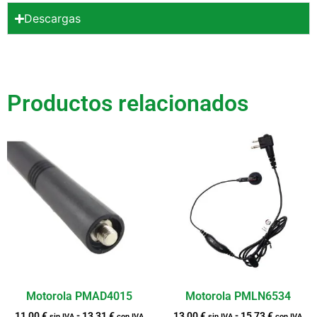
Descargas
Productos relacionados
Motorola PMAD4015
Motorola PMLN6534
11,00
€
-
13,31
€
13,00
€
-
15,73
€
sin IVA
con IVA
sin IVA
con IVA