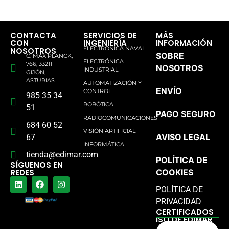
CONTACTA
SERVICIOS DE
MÁS
CON
INGENIERÍA
INFORMACIÓN
ELECTRÓNICA NAVAL
NOSOTROS
SOBRE
C. MAX PLANCK,
ELECTRÓNICA
766, 33211
NOSOTROS
INDUSTRIAL
GIJÓN,
ASTURIAS
AUTOMATIZACIÓN Y
ENVÍO
CONTROL
985 35 34
ROBÓTICA
51
PAGO SEGURO
RADIOCOMUNICACIONES
684 60 52
VISIÓN ARTIFICIAL
AVISO LEGAL
67
INFORMÁTICA
tienda@edimar.com
POLÍTICA DE
SÍGUENOS EN
REDES
COOKIES
POLÍTICA DE
PRIVACIDAD
CERTIFICADOS
ISO DE EDIMAR