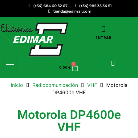
(+34) 684 60 52 67
(+34) 985 35 34 51
tienda@edimar.com
ENTRAR
0
0,00
€
Inicio
Radiocomunicación
VHF
Motorola
DP4600e VHF
Motorola DP4600e
VHF