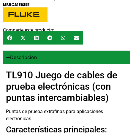
MARCA:
MPN: 1616632
FLUKE
Comparte este producto:
Descripción
TL910 Juego de cables de
prueba electrónicas (con
puntas intercambiables)
Puntas de prueba extrafinas para aplicaciones
electrónicas
Características principales: