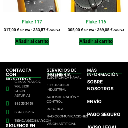
Fluke 117
Fluke 116
317,00
€
-
383,57
€
305,00
€
-
369,05
€
sin IVA
con IVA
sin IVA
con IVA
Añadir al carrito
Añadir al carrito
CONTACTA
SERVICIOS DE
MÁS
CON
INGENIERÍA
INFORMACIÓN
ELECTRÓNICA NAVAL
NOSOTROS
SOBRE
C. MAX PLANCK,
ELECTRÓNICA
766, 33211
NOSOTROS
INDUSTRIAL
GIJÓN,
ASTURIAS
AUTOMATIZACIÓN Y
ENVÍO
CONTROL
985 35 34 51
ROBÓTICA
684 60 52 67
PAGO SEGURO
RADIOCOMUNICACIONES
TIENDA@EDIMAR.COM
VISIÓN ARTIFICIAL
SÍGUENOS EN
AVISO LEGAL