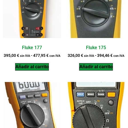
Fluke 177
Fluke 175
395,00
€
-
477,95
€
326,00
€
-
394,46
€
sin IVA
con IVA
sin IVA
con IVA
Añadir al carrito
Añadir al carrito