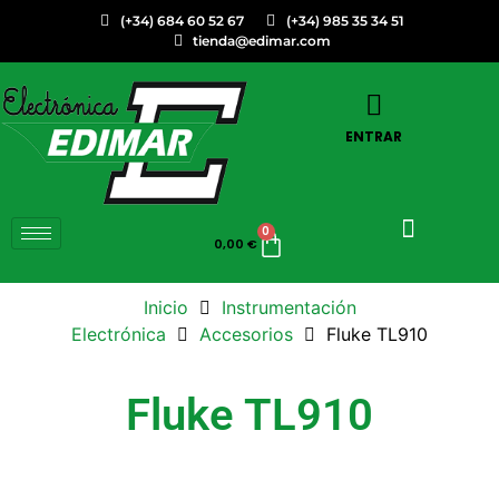
(+34) 684 60 52 67
(+34) 985 35 34 51
tienda@edimar.com
ENTRAR
0
0,00
€
Inicio
Instrumentación
Electrónica
Accesorios
Fluke TL910
Fluke TL910