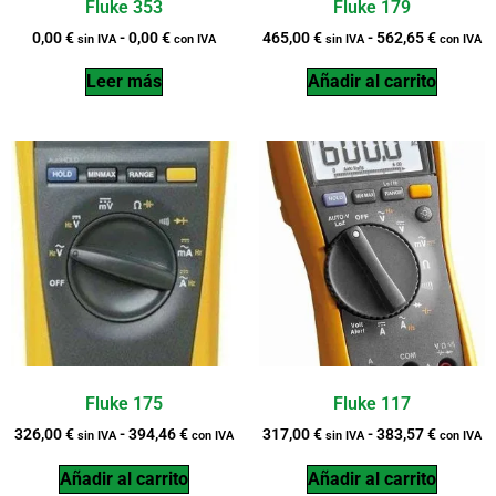
Fluke 353
Fluke 179
0,00
€
-
0,00
€
465,00
€
-
562,65
€
sin IVA
con IVA
sin IVA
con IVA
Leer más
Añadir al carrito
Fluke 175
Fluke 117
326,00
€
-
394,46
€
317,00
€
-
383,57
€
sin IVA
con IVA
sin IVA
con IVA
Añadir al carrito
Añadir al carrito