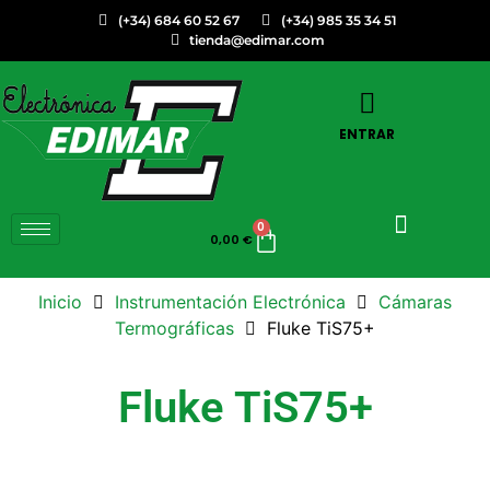
(+34) 684 60 52 67
(+34) 985 35 34 51
tienda@edimar.com
ENTRAR
0
0,00
€
Inicio
Instrumentación Electrónica
Cámaras
Termográficas
Fluke TiS75+
Fluke TiS75+