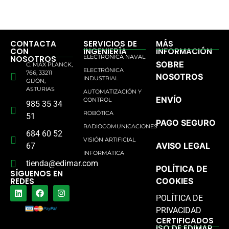
CONTACTA
SERVICIOS DE
MÁS
CON
INGENIERÍA
INFORMACIÓN
ELECTRÓNICA NAVAL
NOSOTROS
SOBRE
C. MAX PLANCK,
ELECTRÓNICA
766, 33211
NOSOTROS
INDUSTRIAL
GIJÓN,
ASTURIAS
AUTOMATIZACIÓN Y
ENVÍO
CONTROL
985 35 34
ROBÓTICA
51
PAGO SEGURO
RADIOCOMUNICACIONES
684 60 52
VISIÓN ARTIFICIAL
AVISO LEGAL
67
INFORMÁTICA
tienda@edimar.com
POLÍTICA DE
SÍGUENOS EN
REDES
COOKIES
POLÍTICA DE
PRIVACIDAD
CERTIFICADOS
ISO DE EDIMAR