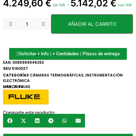
4.249,60
€
5.142,02
€
-
sin IVA
con IVA
AÑADIR AL CARRITO
Solicitar + Info | + Cantidades | Plazos de entrega
EAN:
0095969946292
SKU
5160037
CATEGORÍAS
CÁMARAS TERMOGRÁFICAS
,
INSTRUMENTACIÓN
ELECTRÓNICA
MARCA:
MPN: 7094
FLUKE
Comparte este producto: