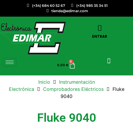
(+34) 684 60 52 67
(+34) 985 35 34 51
tienda@edimar.com
ENTRAR
0
0,00
€
Inicio
Instrumentación
Electrónica
Comprobadores Eléctricos
Fluke
9040
Fluke 9040