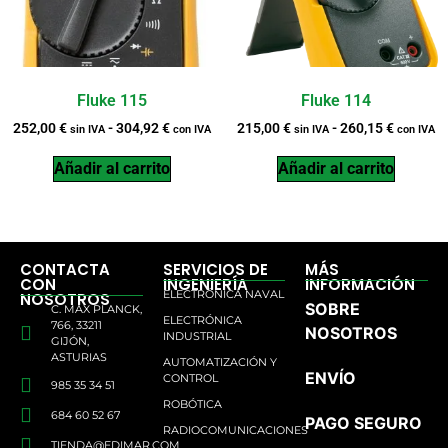
Fluke 115
Fluke 114
252,00
€
-
304,92
€
215,00
€
-
260,15
€
sin IVA
con IVA
sin IVA
con IVA
Añadir al carrito
Añadir al carrito
CONTACTA
SERVICIOS DE
MÁS
CON
INGENIERÍA
INFORMACIÓN
ELECTRÓNICA NAVAL
NOSOTROS
SOBRE
C. MAX PLANCK,
ELECTRÓNICA
766, 33211
NOSOTROS
INDUSTRIAL
GIJÓN,
ASTURIAS
AUTOMATIZACIÓN Y
ENVÍO
CONTROL
985 35 34 51
ROBÓTICA
684 60 52 67
PAGO SEGURO
RADIOCOMUNICACIONES
TIENDA@EDIMAR.COM