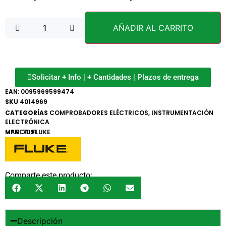
AÑADIR AL CARRITO
Solicitar + Info | + Cantidades | Plazos de entrega
EAN:
0095969599474
SKU
4014969
CATEGORÍAS
COMPROBADORES ELÉCTRICOS
,
INSTRUMENTACIÓN
ELECTRÓNICA
MARCA:
MPN: 7091
FLUKE
Comparte este producto:
Descripción