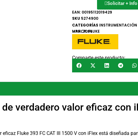
Solicitar + Inf
EAN:
00195112019429
SKU
5274900
CATEGORÍAS
INSTRUMENTACIÓN
MARCA:
MPN: 7086
FLUKE
Comparte este producto:
de verdadero valor eficaz con i
 eficaz Fluke 393 FC CAT III 1500 V con iFlex está diseñada par