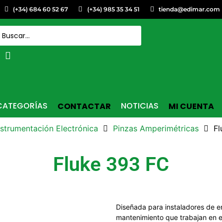
(+34) 684 60 52 67
(+34) 985 35 34 51
tienda@edimar.com
CATEGORÍAS
NOTICIAS
CONTACTAR
MI CUENTA
nstrumentación Electrónica
Pinzas Amperimétricas
Fl
Fluke 393 FC
Diseñada para instaladores de en
mantenimiento que trabajan en en