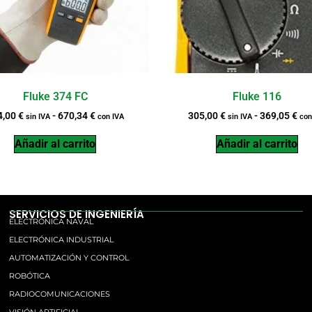
Fluke 374 FC
Fluke 116
4,00
€
-
670,34
€
305,00
€
-
369,05
€
sin IVA
con IVA
sin IVA
con
Añadir al carrito
Añadir al carrito
SERVICIOS DE INGENIERÍA
ELECTRÓNICA NAVAL
ELECTRÓNICA INDUSTRIAL
AUTOMATIZACIÓN Y CONTROL
ROBÓTICA
RADIOCOMUNICACIONES
VISIÓN ARTIFICIAL