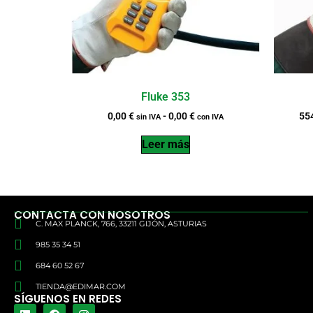
Fluke 353
0,00
€
-
0,00
€
55
sin IVA
con IVA
Leer más
CONTACTA CON NOSOTROS
C. MAX PLANCK, 766, 33211 GIJÓN, ASTURIAS
985 35 34 51
684 60 52 67
TIENDA@EDIMAR.COM
SÍGUENOS EN REDES