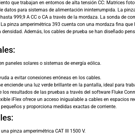
nto que trabajan en entornos de alta tensión CC: Matrices fotovo
s de datos para sistemas de alimentación ininterrumpida. La pi
hasta 999,9 A CC o CA a través de la mordaza. La sonda de corrie
 La pinza amperimétrica 393 cuenta con una mordaza fina que le
 densidad. Además, los cables de prueba se han diseñado pensa
les:
re en paneles solares o sistemas de energía eólica.
yuda a evitar conexiones erróneas en los cables.
e enciende una luz verde brillante en la pantalla, ideal para tra
 los resultados de las pruebas a través del software Fluke Conn
lexible iFlex ofrece un acceso inigualable a cables en espacios r
 pequeños y proporciona medidas exactas de corriente.
les:
na pinza amperimétrica CAT III 1500 V.