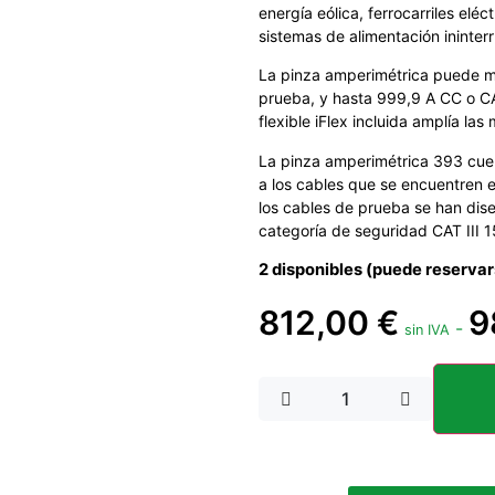
energía eólica, ferrocarriles elé
sistemas de alimentación ininter
La pinza amperimétrica puede m
prueba, y hasta 999,9 A CC o CA
flexible iFlex incluida amplía l
La pinza amperimétrica 393 cuen
a los cables que se encuentren 
los cables de prueba se han dis
categoría de seguridad CAT III 
2 disponibles (puede reservar
812,00
€
9
-
sin IVA