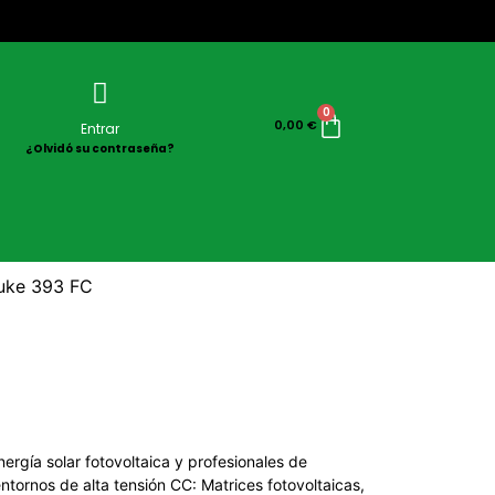
0
0,00
€
Entrar
¿Olvidó su contraseña?
uke 393 FC
ergía solar fotovoltaica y profesionales de
tornos de alta tensión CC: Matrices fotovoltaicas,