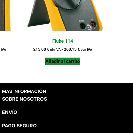
Fluke 114
215,00
€
-
260,15
€
 IVA
sin IVA
con IVA
Añadir al carrito
MÁS INFORMACIÓN
SOBRE NOSOTROS
ENVÍO
PAGO SEGURO