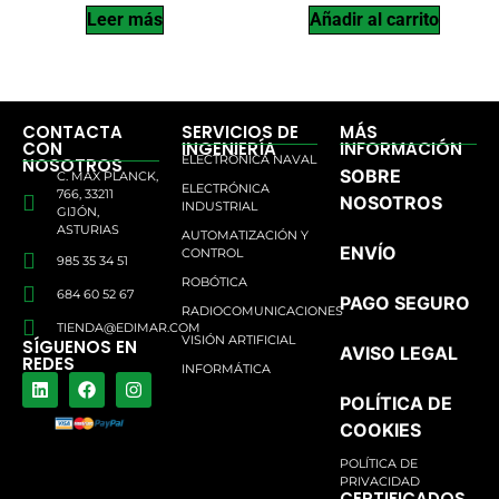
Leer más
Añadir al carrito
CONTACTA
SERVICIOS DE
MÁS
CON
INGENIERÍA
INFORMACIÓN
ELECTRÓNICA NAVAL
NOSOTROS
SOBRE
C. MAX PLANCK,
ELECTRÓNICA
766, 33211
NOSOTROS
INDUSTRIAL
GIJÓN,
ASTURIAS
AUTOMATIZACIÓN Y
ENVÍO
CONTROL
985 35 34 51
ROBÓTICA
684 60 52 67
PAGO SEGURO
RADIOCOMUNICACIONES
TIENDA@EDIMAR.COM
VISIÓN ARTIFICIAL
SÍGUENOS EN
AVISO LEGAL
REDES
INFORMÁTICA
POLÍTICA DE
COOKIES
POLÍTICA DE
PRIVACIDAD