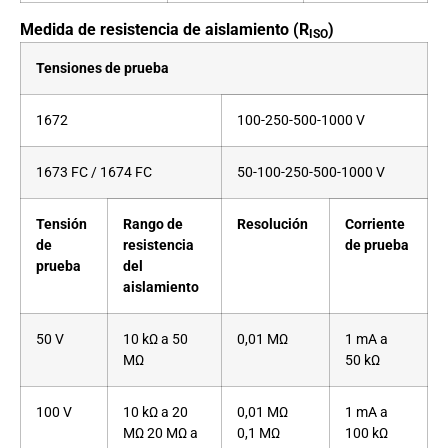
Medida de resistencia de aislamiento (R
)
ISO
Tensiones de prueba
1672
100-250-500-1000 V
1673 FC / 1674 FC
50-100-250-500-1000 V
Tensión
Rango de
Resolución
Corriente
de
resistencia
de prueba
prueba
del
aislamiento
50 V
10 kΩ a 50
0,01 MΩ
1 mA a
MΩ
50 kΩ
100 V
10 kΩ a 20
0,01 MΩ
1 mA a
MΩ 20 MΩ a
0,1 MΩ
100 kΩ