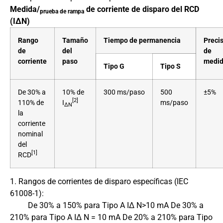
Medida/
de corriente de disparo del RCD
prueba de rampa
(IΔN)
Rango
Tamaño
Tiempo de permanencia
Preci
de
del
de
corriente
paso
medi
Tipo G
Tipo S
De 30% a
10% de
300 ms/paso
500
±5%
[2]
110% de
I
ms/paso
ΔN
la
corriente
nominal
del
[1]
RCD
1. Rangos de corrientes de disparo específicas (IEC
61008-1):
De 30% a 150% para Tipo A IΔ N>10 mA De 30% a
210% para Tipo A IΔ N = 10 mA De 20% a 210% para Tipo