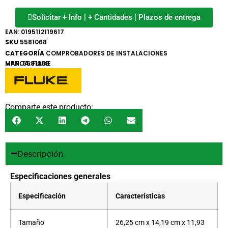
Solicitar + Info | + Cantidades | Plazos de entrega
EAN:
0195112119617
SKU
5581068
CATEGORÍA
COMPROBADORES DE INSTALACIONES
MARCA:
MPN: 5581068
FLUKE
Comparte este producto:
Descripción
Especificaciones generales
Especificación
Características
Tamaño
26,25 cm x 14,19 cm x 11,93