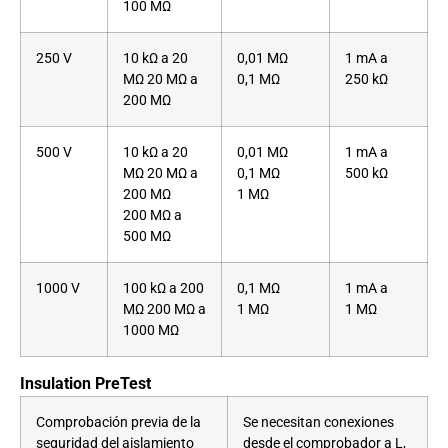
100 MΩ
250 V
10 kΩ a 20
0,01 MΩ
1 mA a
MΩ 20 MΩ a
0,1 MΩ
250 kΩ
200 MΩ
500 V
10 kΩ a 20
0,01 MΩ
1 mA a
MΩ 20 MΩ a
0,1 MΩ
500 kΩ
200 MΩ
1 MΩ
200 MΩ a
500 MΩ
1000 V
100 kΩ a 200
0,1 MΩ
1 mA a
MΩ 200 MΩ a
1 MΩ
1 MΩ
1000 MΩ
Insulation PreTest
Comprobación previa de la
Se necesitan conexiones
seguridad del aislamiento
desde el comprobador a L,