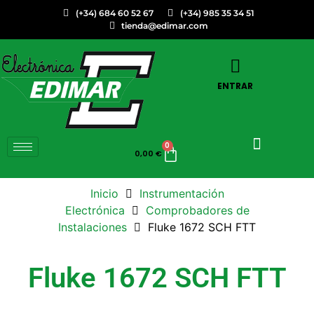
(+34) 684 60 52 67
(+34) 985 35 34 51
tienda@edimar.com
ENTRAR
0
0,00
€
Inicio
Instrumentación
Electrónica
Comprobadores de
Instalaciones
Fluke 1672 SCH FTT
Fluke 1672 SCH FTT