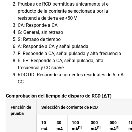
Pruebas de RCD permitidas únicamente si el
producto de la corriente seleccionada por la
resistencia de tierra es <50 V
CA: Responde a CA
G: General, sin retraso
S: Retraso de tiempo
A: Responde a CA y señal pulsada
F: Responde a CA, señal pulsada y alta frecuencia
B, B+: Responde a CA, señal pulsada, alta
frecuencia y CC suave
RDC-DD: Responde a corrientes residuales de 6 mA
CC
Comprobación del tiempo de disparo de RCD (ΔT)
Función de
Selección de corriente de RCD
prueba
10
30
100
300
500
1
[1]
[1]
[1]
mA
mA
mA
mA
mA
m