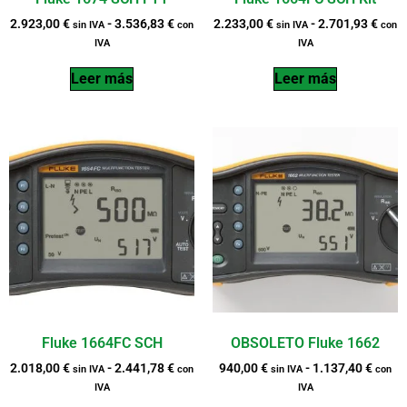
2.923,00
€
-
3.536,83
€
2.233,00
€
-
2.701,93
€
sin IVA
con
sin IVA
con
IVA
IVA
Leer más
Leer más
Fluke 1664FC SCH
OBSOLETO Fluke 1662
2.018,00
€
-
2.441,78
€
940,00
€
-
1.137,40
€
sin IVA
con
sin IVA
con
IVA
IVA