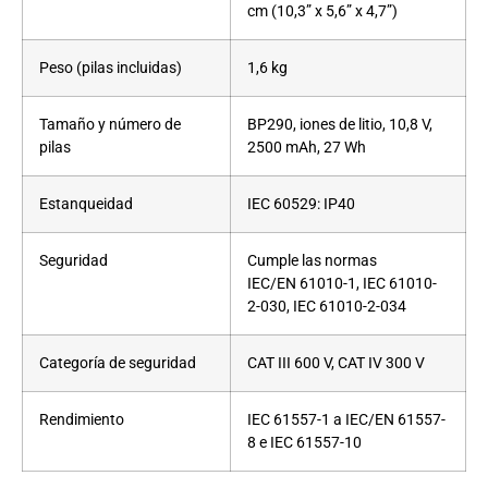
cm (10,3” x 5,6” x 4,7”)
Peso (pilas incluidas)
1,6 kg
Tamaño y número de
BP290, iones de litio, 10,8 V,
pilas
2500 mAh, 27 Wh
Estanqueidad
IEC 60529: IP40
Seguridad
Cumple las normas
IEC/EN 61010-1, IEC 61010-
2-030, IEC 61010-2-034
Categoría de seguridad
CAT III 600 V, CAT IV 300 V
Rendimiento
IEC 61557-1 a IEC/EN 61557-
8 e IEC 61557-10