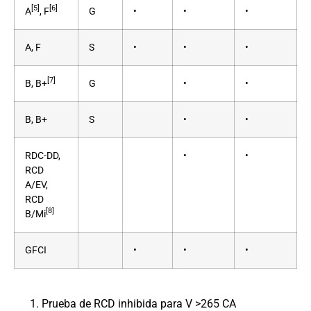
[5]
[6]
A
, F
G
•
•
•
A, F
S
•
•
•
[7]
B, B+
G
•
•
B, B+
S
•
•
RDC-DD,
•
•
RCD
A/EV,
RCD
[8]
B/Mi
GFCI
•
•
•
Prueba de RCD inhibida para V >265 CA