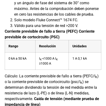
y un ángulo de fase del sistema de 30° como
máximo. Antes de la comprobación deben ponerse
en cero las resistencias de los cables de prueba.
Solo modelo Fluke Connect™ 1674 FC.
Válido para una tensión de red >200 V.
Corriente previsible de fallo a tierra (PEFC) Corriente
previsible de cortocircuito (PSC)
Rango
Resolución
Unidades
0 kA a 50 kA
I
<1000 A I
1 A 0,1 kA
K
K
≥1000 A
Cálculo: La corriente previsible de fallo a tierra (PEFC/I
)
K
o la corriente previsible de cortocircuito (psc/I
) se
K
determinan dividiendo la tensión de red medida entre la
resistencia de lazo (L-PE) o de línea (L-N) medidas,
respectivamente.
Caída de tensión (mediante prueba de
impedancia de línea)