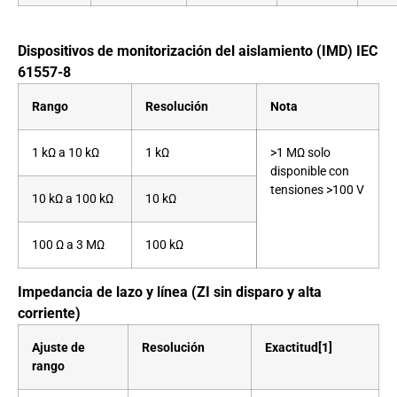
Dispositivos de monitorización del aislamiento (IMD) IEC
61557-8
Rango
Resolución
Nota
1 kΩ a 10 kΩ
1 kΩ
>1 MΩ solo
disponible con
tensiones >100 V
10 kΩ a 100 kΩ
10 kΩ
100 Ω a 3 MΩ
100 kΩ
Impedancia de lazo y línea (ZI sin disparo y alta
corriente)
Ajuste de
Resolución
Exactitud[1]
rango