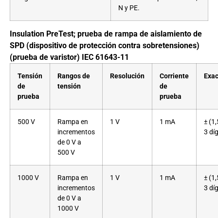
N y PE.
Insulation PreTest; prueba de rampa de aislamiento de
SPD (dispositivo de protección contra sobretensiones)
(prueba de varistor) IEC 61643-11
Tensión
Rangos de
Resolución
Corriente
Exac
de
tensión
de
prueba
prueba
500 V
Rampa en
1 V
1 mA
± (1
incrementos
3 díg
de 0 V a
500 V
1000 V
Rampa en
1 V
1 mA
± (1
incrementos
3 díg
de 0 V a
1000 V