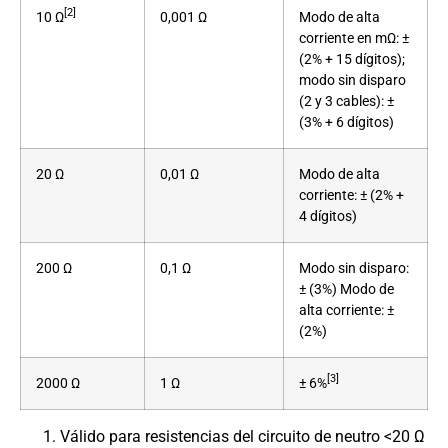
[2]
10 Ω
0,001 Ω
Modo de alta
corriente en mΩ: ±
(2% + 15 dígitos);
modo sin disparo
(2 y 3 cables): ±
(3% + 6 dígitos)
20 Ω
0,01 Ω
Modo de alta
corriente: ± (2% +
4 dígitos)
200 Ω
0,1 Ω
Modo sin disparo:
± (3%) Modo de
alta corriente: ±
(2%)
[3]
2000 Ω
1 Ω
± 6%
Válido para resistencias del circuito de neutro <20 Ω