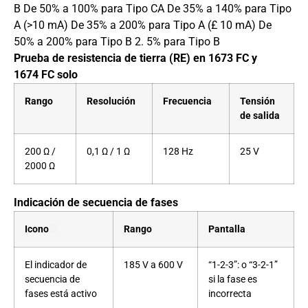
B De 50% a 100% para Tipo CA De 35% a 140% para Tipo
A (>10 mA) De 35% a 200% para Tipo A (£ 10 mA) De
50% a 200% para Tipo B 2. 5% para Tipo B
Prueba de resistencia de tierra (RE) en 1673 FC y
1674 FC solo
Rango
Resolución
Frecuencia
Tensión
de salida
200 Ω /
0,1 Ω / 1 Ω
128 Hz
25 V
2000 Ω
Indicación de secuencia de fases
Rango
Pantalla
Icono
El indicador de
185 V a 600 V
“1-2-3”: o “3-2-1”
secuencia de
si la fase es
fases está activo
incorrecta