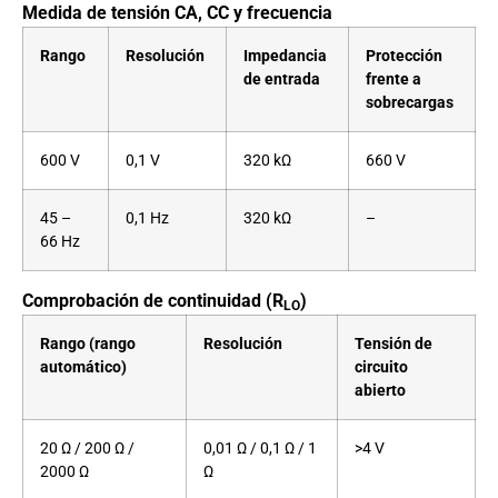
Medida de tensión CA, CC y frecuencia
Rango
Resolución
Impedancia
Protección
de entrada
frente a
sobrecargas
600 V
0,1 V
320 kΩ
660 V
45 –
0,1 Hz
320 kΩ
–
66 Hz
Comprobación de continuidad (R
)
LO
Rango (rango
Resolución
Tensión de
automático)
circuito
abierto
20 Ω / 200 Ω /
0,01 Ω / 0,1 Ω / 1
>4 V
2000 Ω
Ω