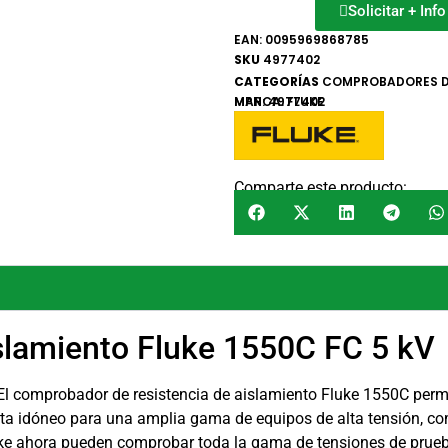
Solicitar + Inf
EAN:
0095969868785
SKU
4977402
CATEGORÍAS
COMPROBADORES D
MARCA:
MPN: 4977402
FLUKE
Comparte este producto:
islamiento Fluke 1550C FC 5 kV
 El comprobador de resistencia de aislamiento Fluke 1550C permi
ulta idóneo para una amplia gama de equipos de alta tensión, c
uke ahora pueden comprobar toda la gama de tensiones de prueb