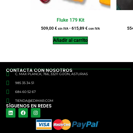
Fluke 179 Kit
509,00
€
-
615,89
€
55
sin IVA
con IVA
Añadir al carrito
CONTACTA CON NOSOTROS
C. MAX PLANCK, 766, 33211 GIJÓN, ASTURIAS
985 35 34 51
684 60 52 67
TIENDA@EDIMAR.COM
SÍGUENOS EN REDES