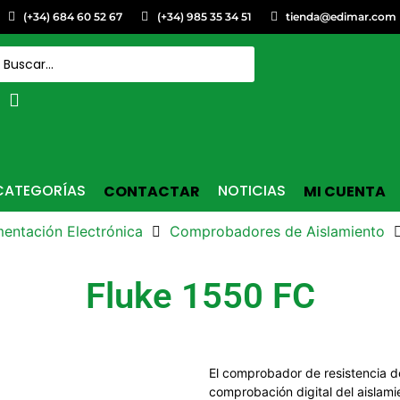
(+34) 684 60 52 67
(+34) 985 35 34 51
tienda@edimar.com
CATEGORÍAS
NOTICIAS
CONTACTAR
MI CUENTA
mentación Electrónica
Comprobadores de Aislamiento
Fluke 1550 FC
El comprobador de resistencia d
comprobación digital del aislami