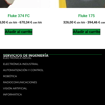
Fluke 374 FC
Fluke 175
4,00
€
-
670,34
€
326,00
€
-
394,46
€
sin IVA
con IVA
sin IVA
con
Añadir al carrito
Añadir al carrito
SERVICIOS DE INGENIERÍA
ELECTRÓNICA NAVAL
ELECTRÓNICA INDUSTRIAL
AUTOMATIZACIÓN Y CONTROL
ROBÓTICA
RADIOCOMUNICACIONES
VISIÓN ARTIFICIAL
INFORMÁTICA