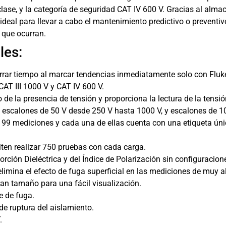
clase, y la categoría de seguridad CAT IV 600 V. Gracias al alma
ideal para llevar a cabo el mantenimiento predictivo o preventivo
 que ocurran.
les:
orrar tiempo al marcar tendencias inmediatamente solo con Flu
CAT III 1000 V y CAT IV 600 V.
o de la presencia de tensión y proporciona la lectura de la tens
 escalones de 50 V desde 250 V hasta 1000 V, y escalones de 1
 mediciones y cada una de ellas cuenta con una etiqueta única 
iten realizar 750 pruebas con cada carga.
rción Dieléctrica y del Índice de Polarización sin configuracion
imina el efecto de fuga superficial en las mediciones de muy al
ran tamaño para una fácil visualización.
e de fuga.
e ruptura del aislamiento.
.