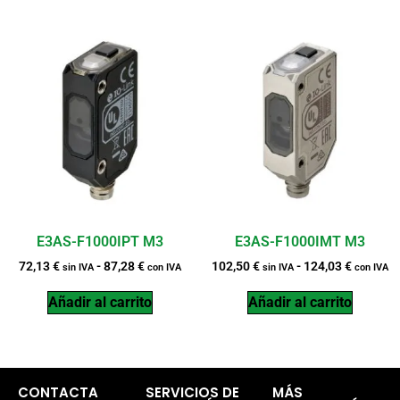
E3AS-F1000IPT M3
E3AS-F1000IMT M3
72,13
€
-
87,28
€
102,50
€
-
124,03
€
sin IVA
con IVA
sin IVA
con IVA
Añadir al carrito
Añadir al carrito
CONTACTA
SERVICIOS DE
MÁS