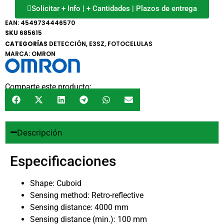
Solicitar + Info | + Cantidades | Plazos de entrega
EAN:
4549734446570
SKU
685615
CATEGORÍAS
DETECCIÓN
,
E3SZ
,
FOTOCELULAS
MARCA:
OMRON
Comparte este producto:
Descripción
Especificaciones
Shape: Cuboid
Sensing method: Retro-reflective
Sensing distance: 4000 mm
Sensing distance (min.): 100 mm