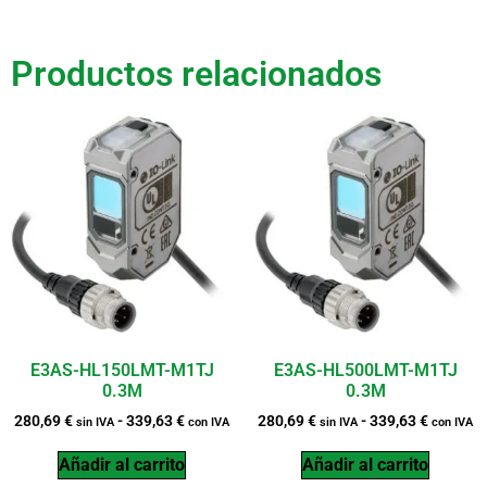
Productos relacionados
E3AS-HL150LMT-M1TJ
E3AS-HL500LMT-M1TJ
0.3M
0.3M
280,69
€
-
339,63
€
280,69
€
-
339,63
€
sin IVA
con IVA
sin IVA
con IVA
Añadir al carrito
Añadir al carrito