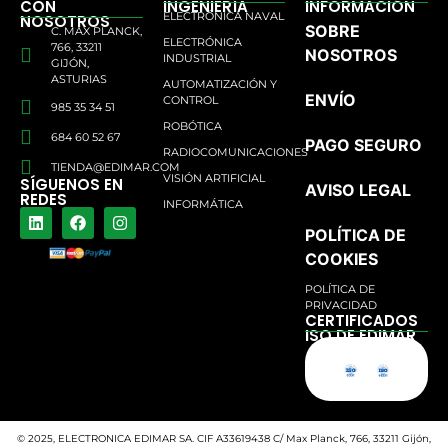
CON
INGENIERÍA
INFORMACIÓN
ELECTRÓNICA NAVAL
NOSOTROS
SOBRE
C. MAX PLANCK,
ELECTRÓNICA
766, 33211
NOSOTROS
INDUSTRIAL
GIJÓN,
ASTURIAS
AUTOMATIZACIÓN Y
ENVÍO
CONTROL
985 35 34 51
ROBÓTICA
684 60 52 67
PAGO SEGURO
RADIOCOMUNICACIONES
TIENDA@EDIMAR.COM
VISIÓN ARTIFICIAL
SÍGUENOS EN
AVISO LEGAL
REDES
INFORMÁTICA
POLÍTICA DE
COOKIES
POLÍTICA DE
PRIVACIDAD
CERTIFICADOS
ISO DE EDIMAR
© 2025, ELECTRONICA EDIMAR SA. CIF A33619438 C/ Max Planck, 766, 33211 Gijón,