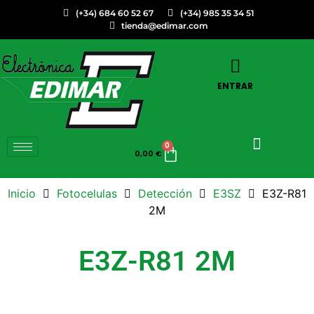
(+34) 684 60 52 67
(+34) 985 35 34 51
tienda@edimar.com
ENTRAR
0
0,00
€
Inicio
Fotocelulas
Detección
E3SZ
E3Z-R81
2M
E3Z-R81 2M