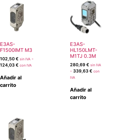
E3AS-
E3AS-
F1500IMT M3
HL150LMT-
M1TJ 0.3M
102,50
€
-
sin IVA
280,69
€
124,03
€
sin IVA
con IVA
-
339,63
€
con
Añadir al
IVA
carrito
Añadir al
carrito