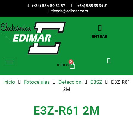
(+34) 684 60 52 67
(+34) 985 35 34 51
tienda@edimar.com
ENTRAR
0
0,00
€
Inicio
Fotocelulas
Detección
E3SZ
E3Z-R61
2M
E3Z-R61 2M