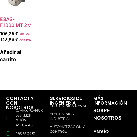
E3AS-
F1000IMT 2M
106,25
€
-
sin IVA
128,56
€
con IVA
Añadir al
carrito
CONTACTA
SERVICIOS DE
MÁS
CON
INGENIERÍA
INFORMACIÓN
ELECTRÓNICA NAVAL
NOSOTROS
SOBRE
C. MAX PLANCK,
ELECTRÓNICA
766, 33211
NOSOTROS
INDUSTRIAL
GIJÓN,
ASTURIAS
AUTOMATIZACIÓN Y
ENVÍO
CONTROL
985 35 34 51