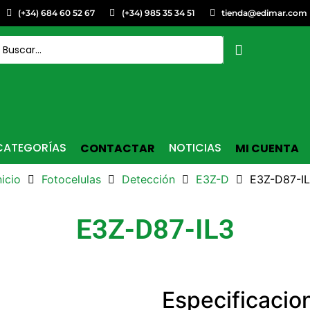
(+34) 684 60 52 67
(+34) 985 35 34 51
tienda@edimar.com
CATEGORÍAS
NOTICIAS
CONTACTAR
MI CUENTA
nicio
Fotocelulas
Detección
E3Z-D
E3Z-D87-I
E3Z-D87-IL3
Especificacio