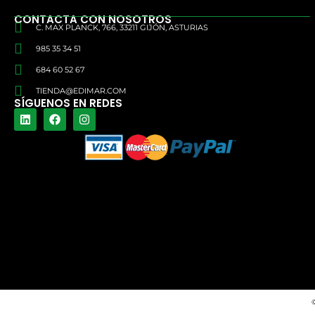
CONTACTA CON NOSOTROS
C. MAX PLANCK, 766, 33211 GIJÓN, ASTURIAS
985 35 34 51
684 60 52 67
TIENDA@EDIMAR.COM
SÍGUENOS EN REDES