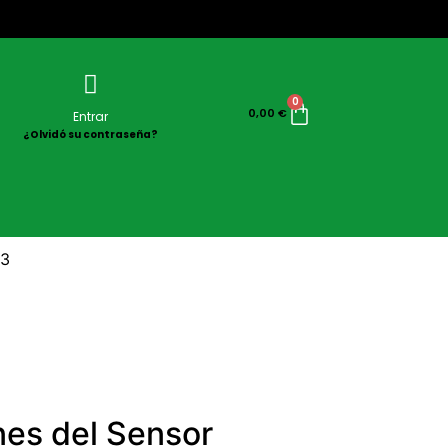
0
0,00
€
Entrar
¿Olvidó su contraseña?
L3
nes del Sensor