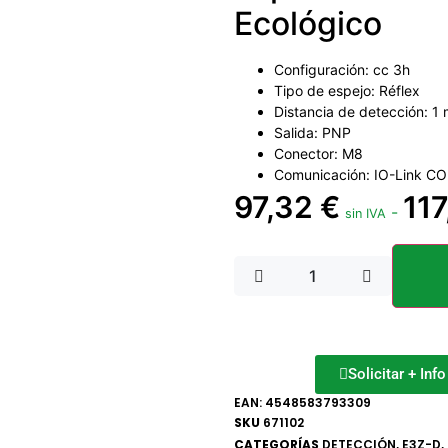
Ecológico
Configuración: cc 3h
Tipo de espejo: Réflex
Distancia de detección: 1
Salida: PNP
Conector: M8
Comunicación: IO-Link C
97,32
€
11
-
sin IVA
Solicitar + Inf
EAN:
4548583793309
SKU
671102
CATEGORÍAS
DETECCIÓN
,
E3Z-D
,