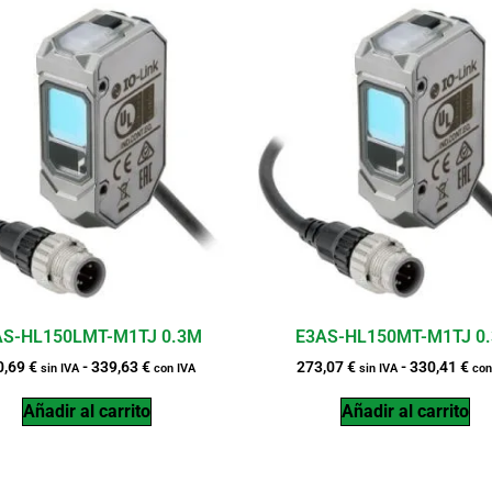
AS-HL150LMT-M1TJ 0.3M
E3AS-HL150MT-M1TJ 0
0,69
€
-
339,63
€
273,07
€
-
330,41
€
sin IVA
con IVA
sin IVA
con
Añadir al carrito
Añadir al carrito