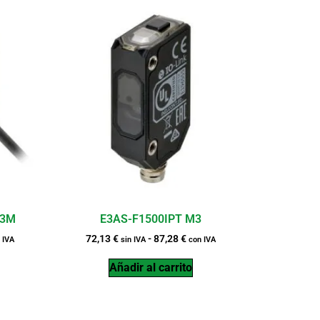
.3M
E3AS-F1500IPT M3
72,13
€
-
87,28
€
 IVA
sin IVA
con IVA
Añadir al carrito