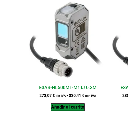
E3AS-HL500MT-M1TJ 0.3M
E3
273,07
€
-
330,41
€
28
sin IVA
con IVA
Añadir al carrito