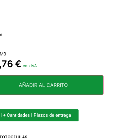
 m
OM3
7,76
€
con IVA
AÑADIR AL CARRITO
o | + Cantidades | Plazos de entrega
FOTOCELULAS