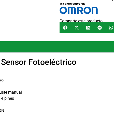
MARCA:
MPN: 671102
OMRON
Comparte este producto:
 Sensor Fotoeléctrico
ivo
juste manual
 4 pines
-ON