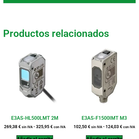
Productos relacionados
E3AS-HL500LMT 2M
E3AS-F1500IMT M3
269,38
€
-
325,95
€
102,50
€
-
124,03
€
sin IVA
con IVA
sin IVA
con IVA