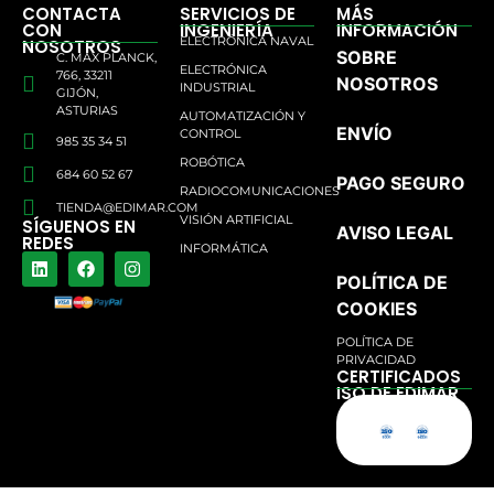
CONTACTA
SERVICIOS DE
MÁS
CON
INGENIERÍA
INFORMACIÓN
ELECTRÓNICA NAVAL
NOSOTROS
SOBRE
C. MAX PLANCK,
ELECTRÓNICA
766, 33211
NOSOTROS
INDUSTRIAL
GIJÓN,
ASTURIAS
AUTOMATIZACIÓN Y
ENVÍO
CONTROL
985 35 34 51
ROBÓTICA
684 60 52 67
PAGO SEGURO
RADIOCOMUNICACIONES
TIENDA@EDIMAR.COM
VISIÓN ARTIFICIAL
SÍGUENOS EN
AVISO LEGAL
REDES
INFORMÁTICA
POLÍTICA DE
COOKIES
POLÍTICA DE
PRIVACIDAD
CERTIFICADOS
ISO DE EDIMAR