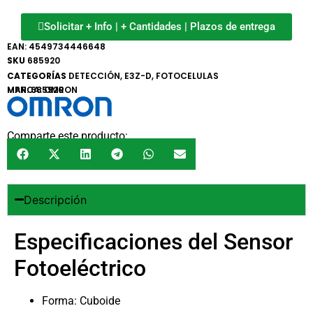
Solicitar + Info | + Cantidades | Plazos de entrega
EAN:
4549734446648
SKU
685920
CATEGORÍAS
DETECCIÓN
,
E3Z-D
,
FOTOCELULAS
MARCA:
MPN: 685920
OMRON
Comparte este producto:
Descripción
Especificaciones del Sensor
Fotoeléctrico
Forma: Cuboide