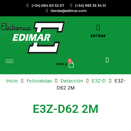
(+34) 684 60 52 67
(+34) 985 35 34 51
tienda@edimar.com
ENTRAR
0
0,00
€
Inicio
Fotocelulas
Detección
E3Z-D
E3Z-
D62 2M
E3Z-D62 2M