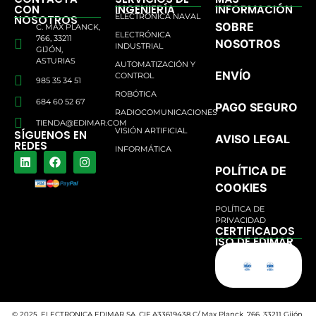
CON
INGENIERÍA
INFORMACIÓN
ELECTRÓNICA NAVAL
NOSOTROS
SOBRE
C. MAX PLANCK,
ELECTRÓNICA
766, 33211
NOSOTROS
INDUSTRIAL
GIJÓN,
ASTURIAS
AUTOMATIZACIÓN Y
ENVÍO
CONTROL
985 35 34 51
ROBÓTICA
684 60 52 67
PAGO SEGURO
RADIOCOMUNICACIONES
TIENDA@EDIMAR.COM
VISIÓN ARTIFICIAL
SÍGUENOS EN
AVISO LEGAL
REDES
INFORMÁTICA
POLÍTICA DE
COOKIES
POLÍTICA DE
PRIVACIDAD
CERTIFICADOS
ISO DE EDIMAR
© 2025, ELECTRONICA EDIMAR SA. CIF A33619438 C/ Max Planck, 766, 33211 Gijón,