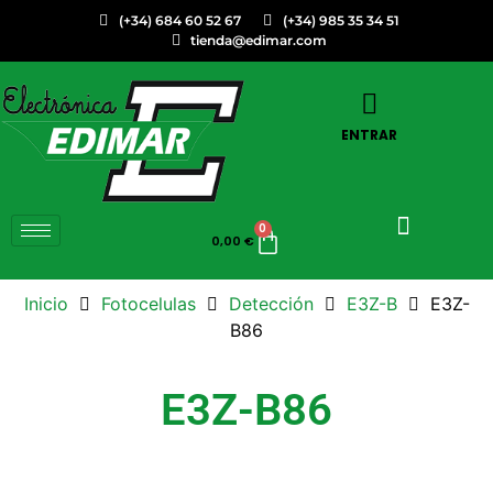
(+34) 684 60 52 67
(+34) 985 35 34 51
tienda@edimar.com
ENTRAR
0
0,00
€
Inicio
Fotocelulas
Detección
E3Z-B
E3Z-
B86
E3Z-B86