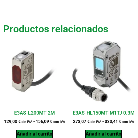
Productos relacionados
E3AS-L200MT 2M
E3AS-HL150MT-M1TJ 0.3M
129,00
€
-
156,09
€
273,07
€
-
330,41
€
sin IVA
con IVA
sin IVA
con IVA
Añadir al carrito
Añadir al carrito