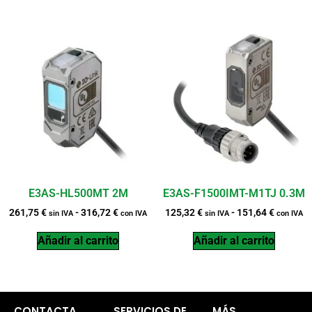
E3AS-HL500MT 2M
E3AS-F1500IMT-M1TJ 0.3M
261,75
€
-
316,72
€
125,32
€
-
151,64
€
sin IVA
con IVA
sin IVA
con IVA
Añadir al carrito
Añadir al carrito
CONTACTA
SERVICIOS DE
MÁS