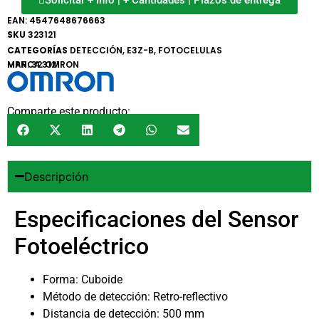
Solicitar + Info | + Cantidades | Plazos de entrega
EAN:
4547648676663
SKU
323121
CATEGORÍAS
DETECCIÓN
,
E3Z-B
,
FOTOCELULAS
MARCA:
MPN: 323121
OMRON
Comparte este producto:
Descripción
Especificaciones del Sensor
Fotoeléctrico
Forma: Cuboide
Método de detección: Retro-reflectivo
Distancia de detección: 500 mm