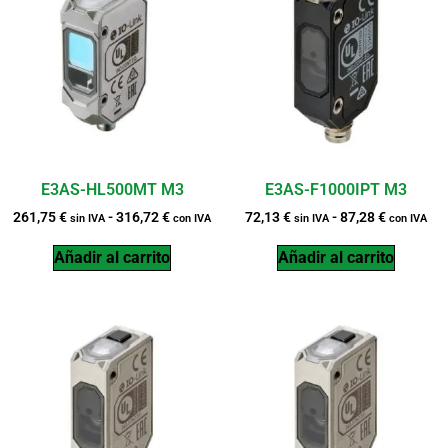
E3AS-HL500MT M3
E3AS-F1000IPT M3
261,75
€
-
316,72
€
72,13
€
-
87,28
€
sin IVA
con IVA
sin IVA
con IVA
Añadir al carrito
Añadir al carrito