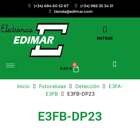
(+34) 684 60 52 67
(+34) 985 35 34 51
tienda@edimar.com
ENTRAR
0
0,00
€
Inicio
Fotocelulas
Detección
E3FA-
E3FB
E3FB-DP23
E3FB-DP23