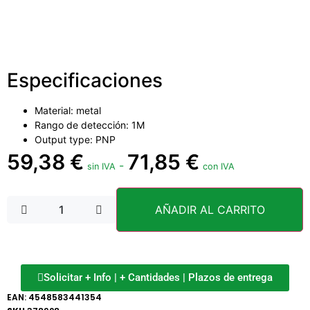
Especificaciones
Material: metal
Rango de detección: 1M
Output type: PNP
59,38
€
71,85
€
-
sin IVA
con IVA
AÑADIR AL CARRITO
Solicitar + Info | + Cantidades | Plazos de entrega
EAN:
4548583441354