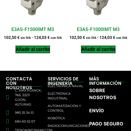
E3AS-F1500IMT M3
E3AS-F1000IMT M3
102,50
€
-
124,03
€
102,50
€
-
124,03
€
sin IVA
con IVA
sin IVA
con IVA
Añadir al carrito
Añadir al carrito
CONTACTA
SERVICIOS DE
MÁS
CON
INGENIERÍA
INFORMACIÓN
ELECTRÓNICA NAVAL
NOSOTROS
SOBRE
C. MAX PLANCK,
ELECTRÓNICA
766, 33211
NOSOTROS
INDUSTRIAL
GIJÓN,
ASTURIAS
AUTOMATIZACIÓN Y
ENVÍO
CONTROL
985 35 34 51
ROBÓTICA
684 60 52 67
PAGO SEGURO
RADIOCOMUNICACIONES
TIENDA@EDIMAR.COM