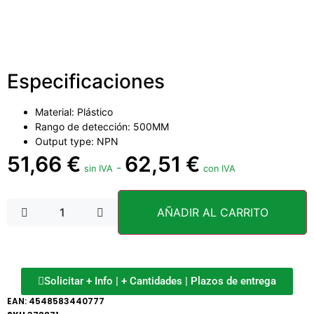
Especificaciones
Material: Plástico
Rango de detección: 500MM
Output type: NPN
51,66
€
62,51
€
-
sin IVA
con IVA
AÑADIR AL CARRITO
Solicitar + Info | + Cantidades | Plazos de entrega
EAN:
4548583440777