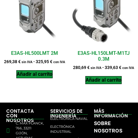
E3AS-HL500LMT 2M
E3AS-HL150LMT-M1TJ
0.3M
269,38
€
-
325,95
€
sin IVA
con IVA
280,69
€
-
339,63
€
sin IVA
con IVA
Añadir al carrito
Añadir al carrito
CONTACTA
SERVICIOS DE
MÁS
CON
INGENIERÍA
INFORMACIÓN
ELECTRÓNICA NAVAL
NOSOTROS
SOBRE
C. MAX PLANCK,
ELECTRÓNICA
766, 33211
NOSOTROS
INDUSTRIAL
GIJÓN,
ASTURIAS