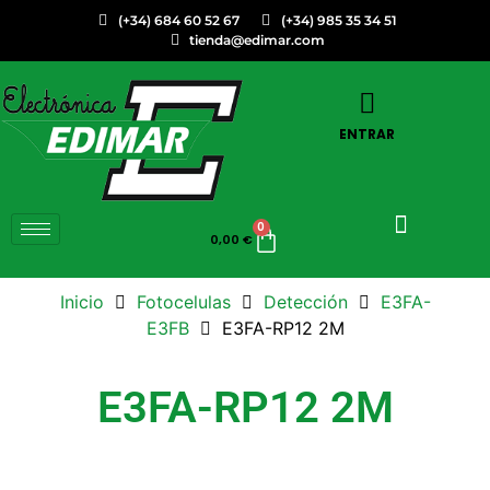
(+34) 684 60 52 67
(+34) 985 35 34 51
tienda@edimar.com
ENTRAR
0
0,00
€
Inicio
Fotocelulas
Detección
E3FA-
E3FB
E3FA-RP12 2M
E3FA-RP12 2M