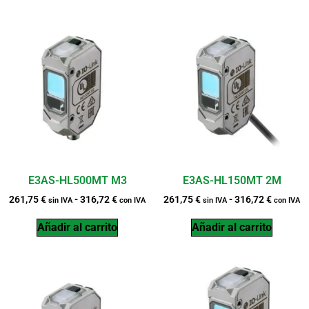
E3AS-HL500MT M3
E3AS-HL150MT 2M
261,75
€
-
316,72
€
261,75
€
-
316,72
€
sin IVA
con IVA
sin IVA
con IVA
Añadir al carrito
Añadir al carrito