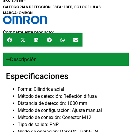
SKU
378884
CATEGORÍAS
DETECCIÓN
,
E3FA-E3FB
,
FOTOCELULAS
MARCA:
OMRON
Comparte este producto:
Descripción
Especificaciones
Forma: Cilíndrica axial
Método de detección: Reflexión difusa
Distancia de detección: 1000 mm
Método de configuración: Ajuste manual
Método de conexión: Conector M12
Tipo de salida: PNP
Modo de operación: Dark-ON, Light-ON