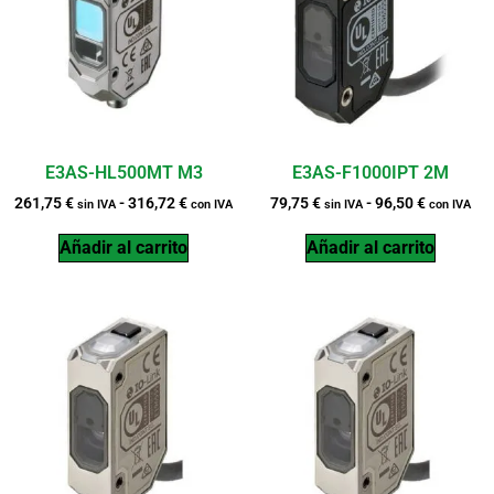
E3AS-HL500MT M3
E3AS-F1000IPT 2M
261,75
€
-
316,72
€
79,75
€
-
96,50
€
sin IVA
con IVA
sin IVA
con IVA
Añadir al carrito
Añadir al carrito