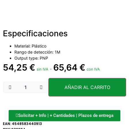
Especificaciones
Material: Plástico
Rango de detección: 1M
Output type: PNP
54,25
€
65,64
€
-
sin IVA
con IVA
AÑADIR AL CARRITO
Solicitar + Info | + Cantidades | Plazos de entrega
EAN:
4548583440913