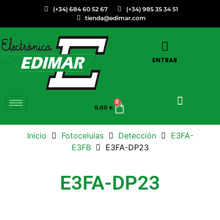
(+34) 684 60 52 67
(+34) 985 35 34 51
tienda@edimar.com
ENTRAR
0
0,00
€
Inicio
Fotocelulas
Detección
E3FA-
E3FB
E3FA-DP23
E3FA-DP23