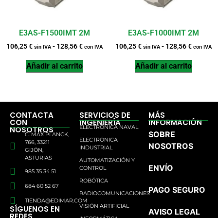
E3AS-F1500IMT 2M
E3AS-F1000IMT 2M
106,25
€
-
128,56
€
106,25
€
-
128,56
€
sin IVA
con IVA
sin IVA
con IVA
Añadir al carrito
Añadir al carrito
CONTACTA
SERVICIOS DE
MÁS
CON
INGENIERÍA
INFORMACIÓN
ELECTRÓNICA NAVAL
NOSOTROS
SOBRE
C. MAX PLANCK,
ELECTRÓNICA
766, 33211
NOSOTROS
INDUSTRIAL
GIJÓN,
ASTURIAS
AUTOMATIZACIÓN Y
ENVÍO
CONTROL
985 35 34 51
ROBÓTICA
684 60 52 67
PAGO SEGURO
RADIOCOMUNICACIONES
TIENDA@EDIMAR.COM
VISIÓN ARTIFICIAL
SÍGUENOS EN
AVISO LEGAL
REDES