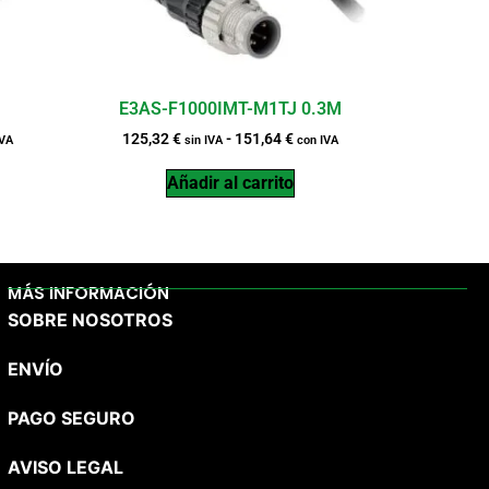
E3AS-F1000IMT-M1TJ 0.3M
125,32
€
-
151,64
€
IVA
sin IVA
con IVA
Añadir al carrito
MÁS INFORMACIÓN
SOBRE NOSOTROS
ENVÍO
PAGO SEGURO
AVISO LEGAL