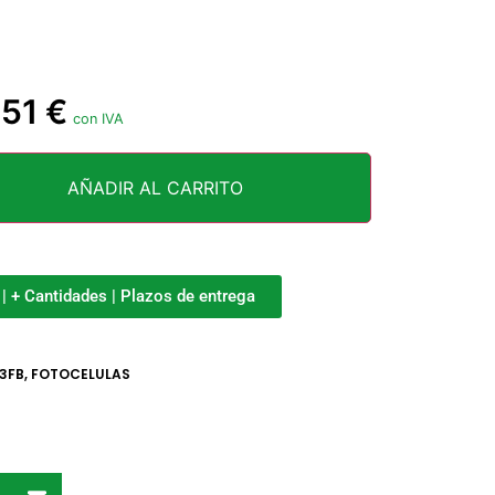
,51
€
con IVA
AÑADIR AL CARRITO
o | + Cantidades | Plazos de entrega
3FB
,
FOTOCELULAS