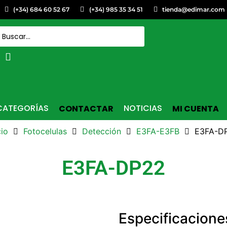
(+34) 684 60 52 67
(+34) 985 35 34 51
tienda@edimar.com
CATEGORÍAS
NOTICIAS
CONTACTAR
MI CUENTA
cio
Fotocelulas
Detección
E3FA-E3FB
E3FA-D
E3FA-DP22
Especificacione