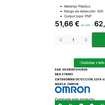
Material: Plástico
Rango de detección: 300
Output type: PNP
51,66
€
62
-
sin IVA
Solicitar + Inf
EAN:
4548583440906
SKU
378883
CATEGORÍAS
DETECCIÓN
,
E3FA-E
MARCA:
OMRON
Comparte este producto: