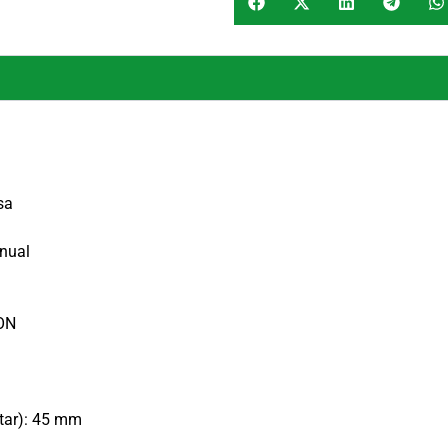
sa
anual
-ON
tar): 45 mm