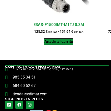
E3AS-F1500IMT-M1TJ 0.3M
125,32
€
-
151,64
€
7
sin IVA
con IVA
Añadir al carrito
CONTACTA CON NOSOTROS
C. MAX PLANCK, 766, 33211 GIJÓN, ASTURIAS
985 35 34 51
684 60 52 67
tienda@edimar.com
SÍGUENOS EN REDES