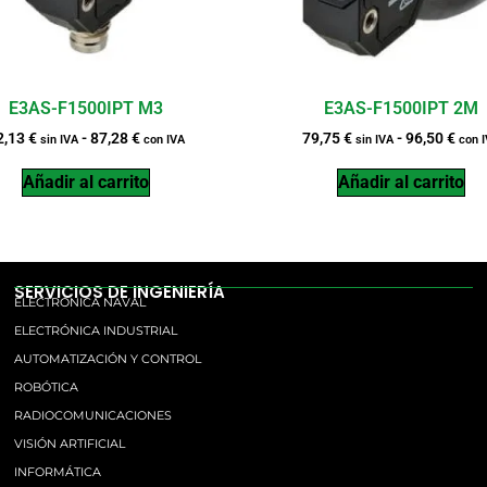
E3AS-F1500IPT M3
E3AS-F1500IPT 2M
2,13
€
-
87,28
€
79,75
€
-
96,50
€
sin IVA
con IVA
sin IVA
con 
Añadir al carrito
Añadir al carrito
SERVICIOS DE INGENIERÍA
ELECTRÓNICA NAVAL
ELECTRÓNICA INDUSTRIAL
AUTOMATIZACIÓN Y CONTROL
ROBÓTICA
RADIOCOMUNICACIONES
VISIÓN ARTIFICIAL
INFORMÁTICA