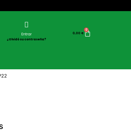
0
0,00
€
Entrar
¿Olvidó su contraseña?
P22
s