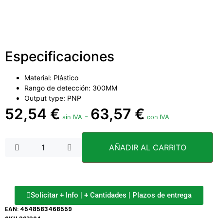
Especificaciones
Material: Plástico
Rango de detección: 300MM
Output type: PNP
52,54
€
63,57
€
-
sin IVA
con IVA
AÑADIR AL CARRITO
Solicitar + Info | + Cantidades | Plazos de entrega
EAN:
4548583468559