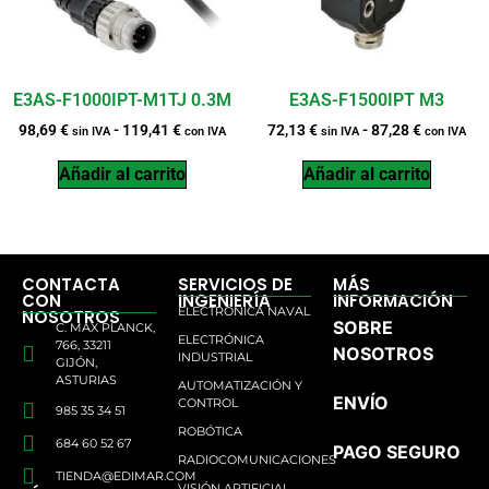
E3AS-F1000IPT-M1TJ 0.3M
E3AS-F1500IPT M3
98,69
€
-
119,41
€
72,13
€
-
87,28
€
sin IVA
con IVA
sin IVA
con IVA
Añadir al carrito
Añadir al carrito
CONTACTA
SERVICIOS DE
MÁS
CON
INGENIERÍA
INFORMACIÓN
ELECTRÓNICA NAVAL
NOSOTROS
SOBRE
C. MAX PLANCK,
ELECTRÓNICA
766, 33211
NOSOTROS
INDUSTRIAL
GIJÓN,
ASTURIAS
AUTOMATIZACIÓN Y
ENVÍO
CONTROL
985 35 34 51
ROBÓTICA
684 60 52 67
PAGO SEGURO
RADIOCOMUNICACIONES
TIENDA@EDIMAR.COM
VISIÓN ARTIFICIAL