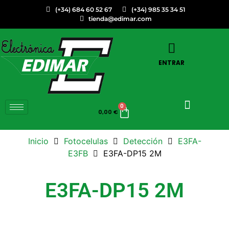
(+34) 684 60 52 67
(+34) 985 35 34 51
tienda@edimar.com
ENTRAR
0
0,00
€
Inicio
Fotocelulas
Detección
E3FA-
E3FB
E3FA-DP15 2M
E3FA-DP15 2M