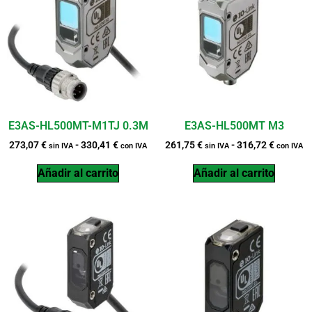
E3AS-HL500MT-M1TJ 0.3M
E3AS-HL500MT M3
273,07
€
-
330,41
€
261,75
€
-
316,72
€
sin IVA
con IVA
sin IVA
con IVA
Añadir al carrito
Añadir al carrito