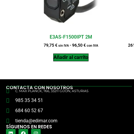
E3AS-F1500IPT 2M
79,75
€
-
96,50
€
26
sin IVA
con IVA
Añadir al carrito
CONTACTA CON NOSOTROS
C. MAX PLANCK, 766, 33211 GIJÓN, ASTURIAS
985 35 34 51
684 60 52 67
tienda@edimar.com
SÍGUENOS EN REDES