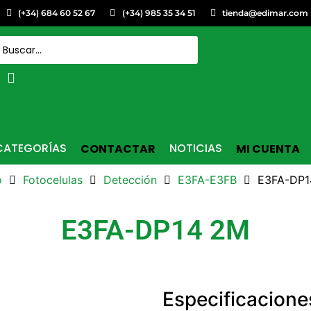
(+34) 684 60 52 67
(+34) 985 35 34 51
tienda@edimar.com
CATEGORÍAS
NOTICIAS
CONTACTAR
MI CUENTA
o
Fotocelulas
Detección
E3FA-E3FB
E3FA-DP1
E3FA-DP14 2M
Especificacione