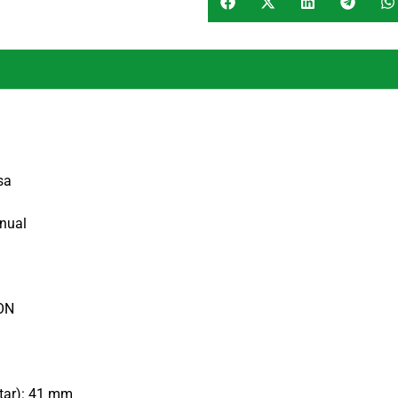
sa
anual
-ON
tar): 41 mm