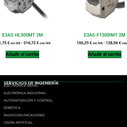
E3AS-HL500MT 2M
E3AS-F1500IMT 2M
1,75
€
-
316,72
€
106,25
€
-
128,56
€
sin IVA
con IVA
sin IVA
con
Añadir al carrito
Añadir al carrito
SERVICIOS DE INGENIERÍA
ELECTRÓNICA NAVAL
ELECTRÓNICA INDUSTRIAL
AUTOMATIZACIÓN Y CONTROL
ROBÓTICA
RADIOCOMUNICACIONES
VISIÓN ARTIFICIAL