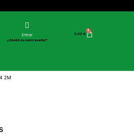
0
0,00
€
Entrar
¿Olvidó su contraseña?
4 2M
s