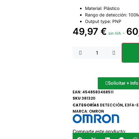
Material: Plástico
Rango de detección: 100
Output type: PNP
49,97
€
60
-
sin IVA
Solicitar + Inf
EAN:
4548583468511
SKU
381320
CATEGORÍAS
DETECCIÓN
,
E3FA-E
MARCA:
OMRON
Comparte este producto: