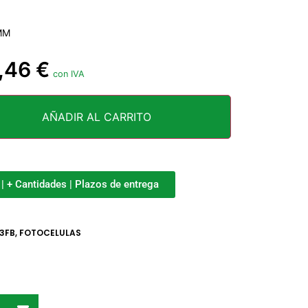
MM
,46
€
con IVA
AÑADIR AL CARRITO
o | + Cantidades | Plazos de entrega
3FB
,
FOTOCELULAS