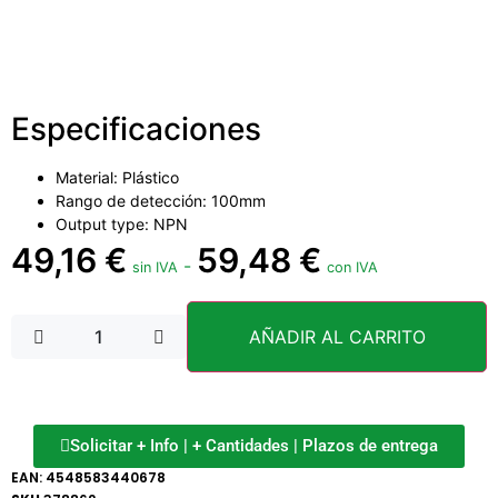
Especificaciones
Material: Plástico
Rango de detección: 100mm
Output type: NPN
49,16
€
59,48
€
-
sin IVA
con IVA
AÑADIR AL CARRITO
Solicitar + Info | + Cantidades | Plazos de entrega
EAN:
4548583440678