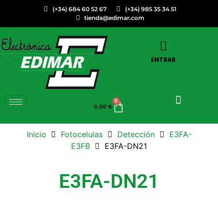
(+34) 684 60 52 67
(+34) 985 35 34 51
tienda@edimar.com
ENTRAR
0
0,00
€
Inicio
Fotocelulas
Detección
E3FA-
E3FB
E3FA-DN21
E3FA-DN21