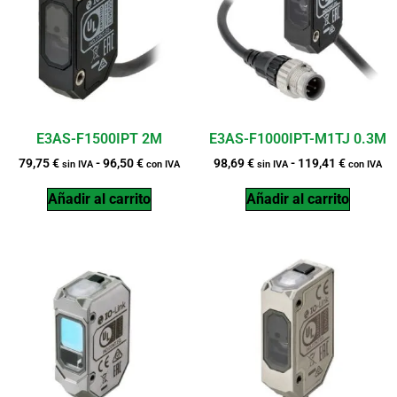
E3AS-F1500IPT 2M
E3AS-F1000IPT-M1TJ 0.3M
79,75
€
-
96,50
€
98,69
€
-
119,41
€
sin IVA
con IVA
sin IVA
con IVA
Añadir al carrito
Añadir al carrito