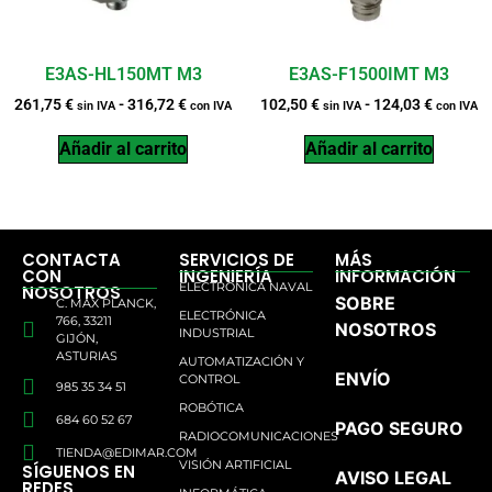
E3AS-HL150MT M3
E3AS-F1500IMT M3
261,75
€
-
316,72
€
102,50
€
-
124,03
€
sin IVA
con IVA
sin IVA
con IVA
Añadir al carrito
Añadir al carrito
CONTACTA
SERVICIOS DE
MÁS
CON
INGENIERÍA
INFORMACIÓN
ELECTRÓNICA NAVAL
NOSOTROS
SOBRE
C. MAX PLANCK,
ELECTRÓNICA
766, 33211
NOSOTROS
INDUSTRIAL
GIJÓN,
ASTURIAS
AUTOMATIZACIÓN Y
ENVÍO
CONTROL
985 35 34 51
ROBÓTICA
684 60 52 67
PAGO SEGURO
RADIOCOMUNICACIONES
TIENDA@EDIMAR.COM
VISIÓN ARTIFICIAL
SÍGUENOS EN
AVISO LEGAL
REDES