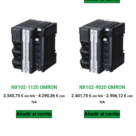
NX102-1120 OMRON
NX102-9020 OMRON
3.545,75
€
-
4.290,36
€
2.401,75
€
-
2.906,12
€
sin IVA
con
sin IVA
con
IVA
IVA
Añadir al carrito
Añadir al carrito