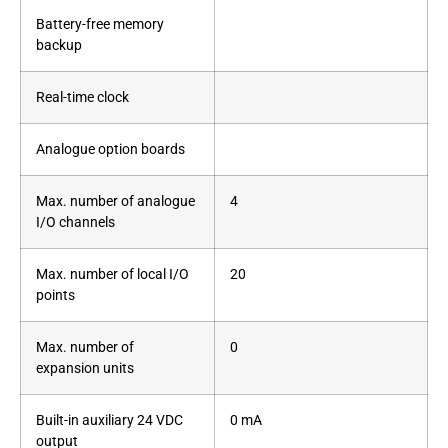
Battery-free memory
backup
Real-time clock
Analogue option boards
Max. number of analogue
4
I/O channels
Max. number of local I/O
20
points
Max. number of
0
expansion units
Built-in auxiliary 24 VDC
0 mA
output