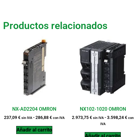
Productos relacionados
NX-AD2204 OMRON
NX102-1020 OMRON
237,09
€
-
286,88
€
2.973,75
€
-
3.598,24
€
sin IVA
con IVA
sin IVA
con
IVA
Añadir al carrito
Añadir al carrito