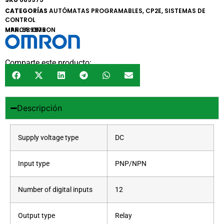
CATEGORÍAS
AUTÓMATAS PROGRAMABLES
,
CP2E
,
SISTEMAS DE
CONTROL
MARCA:
MPN: 689975
OMRON
Comparte este producto:
Descripción
Supply voltage type
DC
Input type
PNP/NPN
Number of digital inputs
12
Output type
Relay