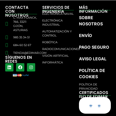
CONTACTA
SERVICIOS DE
MÁS
CON
INGENIERÍA
INFORMACIÓN
ELECTRÓNICA NAVAL
NOSOTROS
SOBRE
C. MAX PLANCK,
ELECTRÓNICA
766, 33211
NOSOTROS
INDUSTRIAL
GIJÓN,
ASTURIAS
AUTOMATIZACIÓN Y
ENVÍO
CONTROL
985 35 34 51
ROBÓTICA
684 60 52 67
PAGO SEGURO
RADIOCOMUNICACIONES
TIENDA@EDIMAR.COM
VISIÓN ARTIFICIAL
SÍGUENOS EN
AVISO LEGAL
REDES
INFORMÁTICA
POLÍTICA DE
COOKIES
POLÍTICA DE
PRIVACIDAD
CERTIFICADOS
ISO DE EDIMAR