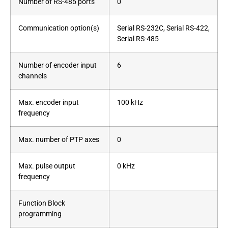
Number of RS-485 ports
0
Communication option(s)
Serial RS-232C, Serial RS-422,
Serial RS-485
Number of encoder input
6
channels
Max. encoder input
100 kHz
frequency
Max. number of PTP axes
0
Max. pulse output
0 kHz
frequency
Function Block
programming