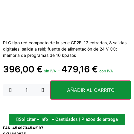
PLC tipo red compacto de la serie CP2E, 12 entradas, 8 salidas
digitales; salida a relé; fuente de alimentación de 24 V CC;
memoria de programas de 10 kpasos
396,00
€
479,16
€
-
sin IVA
con IVA
AÑADIR AL CARRITO
Solicitar + Info | + Cantidades | Plazos de entrega
EAN:
4549734542197
SKU
689975