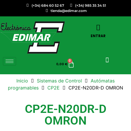
(+34) 684 60 52 67
(+34) 985 35 34 51
tienda@edimar.com
ENTRAR
0
0,00
€
Inicio
Sistemas de Control
Autómatas
programables
CP2E
CP2E-N20DR-D OMRON
CP2E-N20DR-D
OMRON