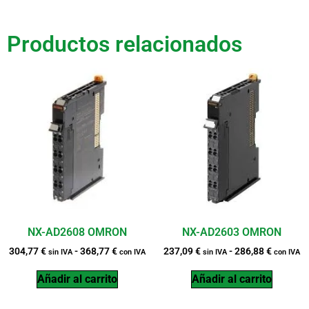
Productos relacionados
NX-AD2608 OMRON
NX-AD2603 OMRON
304,77
€
-
368,77
€
237,09
€
-
286,88
€
sin IVA
con IVA
sin IVA
con IVA
Añadir al carrito
Añadir al carrito