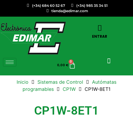
(+34) 684 60 52 67
(+34) 985 35 34 51
tienda@edimar.com
ENTRAR
0
0,00
€
Inicio
Sistemas de Control
Autómatas
programables
CP1W
CP1W-8ET1
CP1W-8ET1