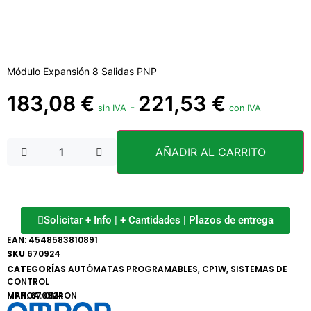
Módulo Expansión 8 Salidas PNP
183,08
€
221,53
€
-
sin IVA
con IVA
AÑADIR AL CARRITO
Solicitar + Info | + Cantidades | Plazos de entrega
EAN:
4548583810891
SKU
670924
CATEGORÍAS
AUTÓMATAS PROGRAMABLES
,
CP1W
,
SISTEMAS DE
CONTROL
MARCA:
MPN: 670924
OMRON