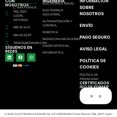
CON
INGENIERÍA
INFORMACIÓN
ELECTRÓNICA NAVAL
NOSOTROS
SOBRE
C. MAX PLANCK,
ELECTRÓNICA
766, 33211
NOSOTROS
INDUSTRIAL
GIJÓN,
ASTURIAS
AUTOMATIZACIÓN Y
ENVÍO
CONTROL
985 35 34 51
ROBÓTICA
684 60 52 67
PAGO SEGURO
RADIOCOMUNICACIONES
TIENDA@EDIMAR.COM
VISIÓN ARTIFICIAL
SÍGUENOS EN
AVISO LEGAL
REDES
INFORMÁTICA
POLÍTICA DE
COOKIES
POLÍTICA DE
PRIVACIDAD
CERTIFICADOS
ISO DE EDIMAR
© 2025, ELECTRONICA EDIMAR SA. CIF A33619438 C/ Max Planck, 766, 33211 Gijón,