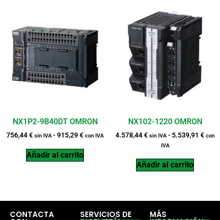
NX1P2-9B40DT OMRON
NX102-1220 OMRON
756,44
€
-
915,29
€
4.578,44
€
-
5.539,91
€
sin IVA
con IVA
sin IVA
con
IVA
Añadir al carrito
Añadir al carrito
CONTACTA
SERVICIOS DE
MÁS