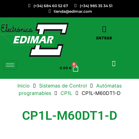
(+34) 684 60 52 67
(+34) 985 35 34 51
tienda@edimar.com
ENTRAR
0
0,00
€
Inicio
Sistemas de Control
Autómatas
programables
CP1L
CP1L-M60DT1-D
CP1L-M60DT1-D