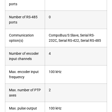
ports
Number of RS-485
0
ports
Communication
CompoBus/S Slave, Serial RS-
option(s)
232C, Serial RS-422, Serial RS-485
Number of encoder
4
input channels
Max. encoder input
100 kHz
frequency
Max. number of PTP
2
axes
Max. pulse output
100 kHz