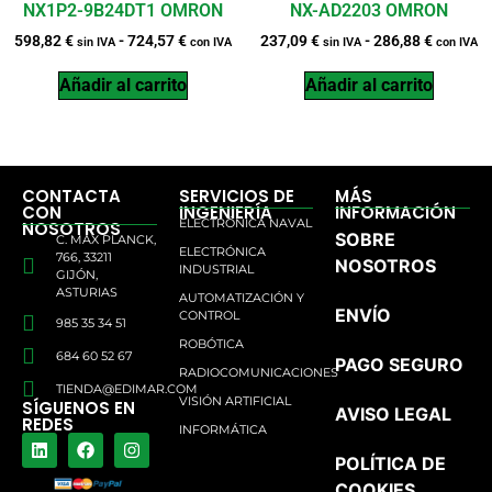
NX1P2-9B24DT1 OMRON
NX-AD2203 OMRON
598,82
€
-
724,57
€
237,09
€
-
286,88
€
sin IVA
con IVA
sin IVA
con IVA
Añadir al carrito
Añadir al carrito
CONTACTA
SERVICIOS DE
MÁS
CON
INGENIERÍA
INFORMACIÓN
ELECTRÓNICA NAVAL
NOSOTROS
SOBRE
C. MAX PLANCK,
ELECTRÓNICA
766, 33211
NOSOTROS
INDUSTRIAL
GIJÓN,
ASTURIAS
AUTOMATIZACIÓN Y
ENVÍO
CONTROL
985 35 34 51
ROBÓTICA
684 60 52 67
PAGO SEGURO
RADIOCOMUNICACIONES
TIENDA@EDIMAR.COM
VISIÓN ARTIFICIAL
SÍGUENOS EN
AVISO LEGAL
REDES
INFORMÁTICA
POLÍTICA DE
COOKIES