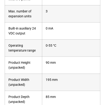
Max. number of
3
expansion units
Built-in auxiliary 24
0 mA
VDC output
Operating
0-55 °C
temperature range
Product Height
90 mm
(unpacked)
Product Width
195 mm
(unpacked)
Product Depth
85 mm
(unpacked)