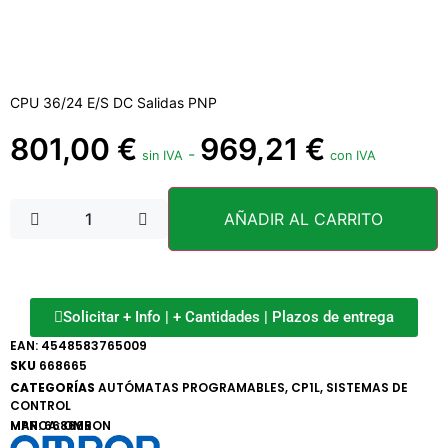
CPU 36/24 E/S DC Salidas PNP
801,00
€
969,21
€
-
sin IVA
con IVA
AÑADIR AL CARRITO
Solicitar + Info | + Cantidades | Plazos de entrega
EAN:
4548583765009
SKU
668665
CATEGORÍAS
AUTÓMATAS PROGRAMABLES
,
CP1L
,
SISTEMAS DE
CONTROL
MARCA:
MPN: 668665
OMRON