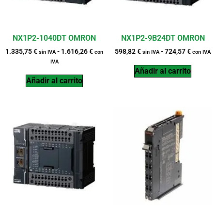
NX1P2-1040DT OMRON
NX1P2-9B24DT OMRON
1.335,75
€
-
1.616,26
€
598,82
€
-
724,57
€
sin IVA
con
sin IVA
con IVA
IVA
Añadir al carrito
Añadir al carrito