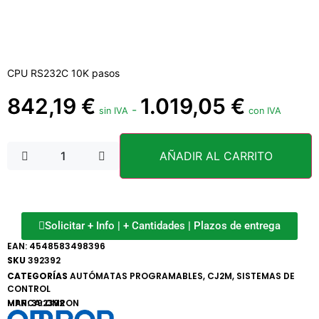
CPU RS232C 10K pasos
842,19
€
1.019,05
€
-
sin IVA
con IVA
AÑADIR AL CARRITO
Solicitar + Info | + Cantidades | Plazos de entrega
EAN:
4548583498396
SKU
392392
CATEGORÍAS
AUTÓMATAS PROGRAMABLES
,
CJ2M
,
SISTEMAS DE
CONTROL
MARCA:
MPN: 392392
OMRON