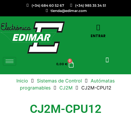
(+34) 684 60 52 67
(+34) 985 35 34 51
tienda@edimar.com
ENTRAR
0
0,00
€
Inicio
Sistemas de Control
Autómatas
programables
CJ2M
CJ2M-CPU12
CJ2M-CPU12