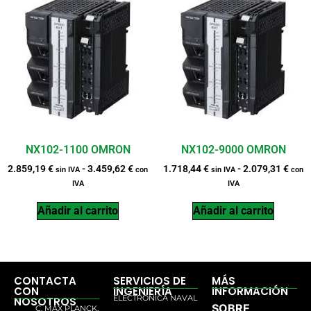
NX102-1100 OMRON
NX102-9000 OMRON
2.859,19
€
-
3.459,62
€
1.718,44
€
-
2.079,31
€
sin IVA
con
sin IVA
con
IVA
IVA
Añadir al carrito
Añadir al carrito
CONTACTA
SERVICIOS DE
MÁS
CON
INGENIERÍA
INFORMACIÓN
ELECTRÓNICA NAVAL
NOSOTROS
SOBRE
C. MAX PLANCK,