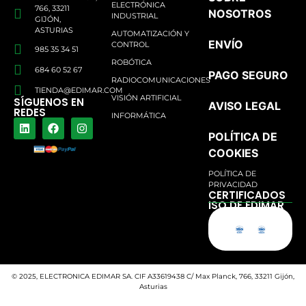
ELECTRÓNICA
766, 33211
NOSOTROS
INDUSTRIAL
GIJÓN,
ASTURIAS
AUTOMATIZACIÓN Y
ENVÍO
CONTROL
985 35 34 51
ROBÓTICA
684 60 52 67
PAGO SEGURO
RADIOCOMUNICACIONES
TIENDA@EDIMAR.COM
VISIÓN ARTIFICIAL
SÍGUENOS EN
AVISO LEGAL
REDES
INFORMÁTICA
POLÍTICA DE
COOKIES
POLÍTICA DE
PRIVACIDAD
CERTIFICADOS
ISO DE EDIMAR
© 2025, ELECTRONICA EDIMAR SA. CIF A33619438 C/ Max Planck, 766, 33211 Gijón,
Asturias