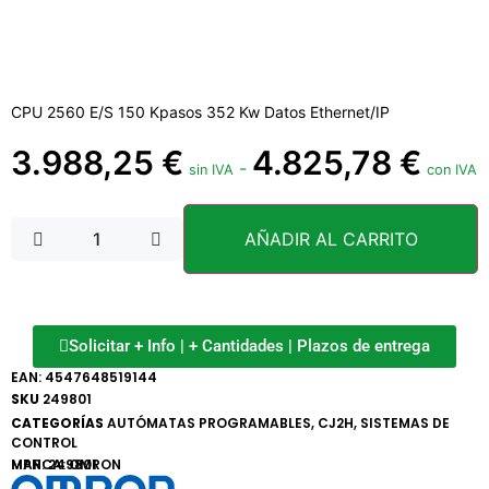
CPU 2560 E/S 150 Kpasos 352 Kw Datos Ethernet/IP
3.988,25
€
4.825,78
€
-
sin IVA
con IVA
AÑADIR AL CARRITO
Solicitar + Info | + Cantidades | Plazos de entrega
EAN:
4547648519144
SKU
249801
CATEGORÍAS
AUTÓMATAS PROGRAMABLES
,
CJ2H
,
SISTEMAS DE
CONTROL
MARCA:
MPN: 249801
OMRON