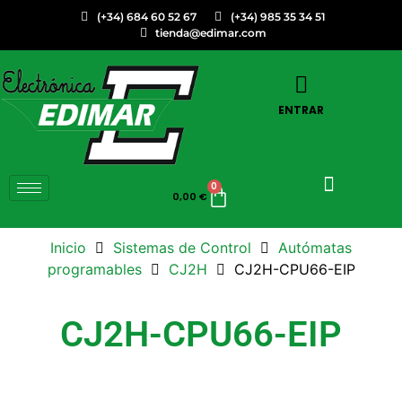
(+34) 684 60 52 67
(+34) 985 35 34 51
tienda@edimar.com
ENTRAR
0
0,00
€
Inicio
Sistemas de Control
Autómatas
programables
CJ2H
CJ2H-CPU66-EIP
CJ2H-CPU66-EIP