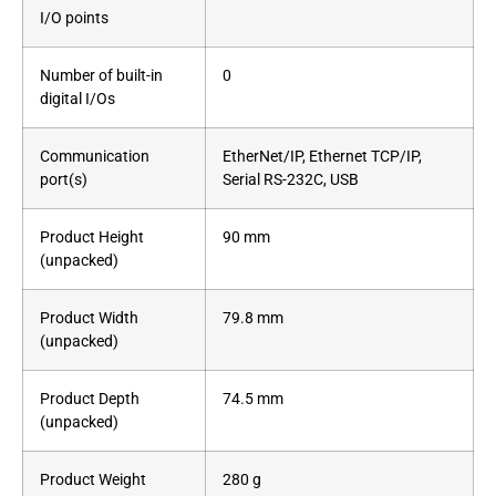
I/O points
Number of built-in
0
digital I/Os
Communication
EtherNet/IP, Ethernet TCP/IP,
port(s)
Serial RS-232C, USB
Product Height
90 mm
(unpacked)
Product Width
79.8 mm
(unpacked)
Product Depth
74.5 mm
(unpacked)
Product Weight
280 g