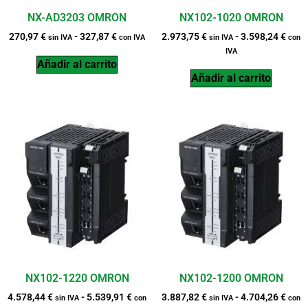
NX-AD3203 OMRON
NX102-1020 OMRON
270,97
€
-
327,87
€
2.973,75
€
-
3.598,24
€
sin IVA
con IVA
sin IVA
con
IVA
Añadir al carrito
Añadir al carrito
NX102-1220 OMRON
NX102-1200 OMRON
4.578,44
€
-
5.539,91
€
3.887,82
€
-
4.704,26
€
sin IVA
con
sin IVA
con