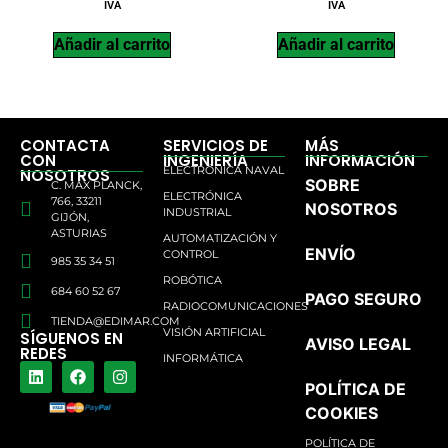
IVA
IVA
Añadir al carrito
Añadir al carrito
CONTACTA
SERVICIOS DE
MÁS
CON
INGENIERÍA
INFORMACIÓN
ELECTRÓNICA NAVAL
NOSOTROS
SOBRE
C. MAX PLANCK,
ELECTRÓNICA
766, 33211
NOSOTROS
INDUSTRIAL
GIJÓN,
ASTURIAS
AUTOMATIZACIÓN Y
ENVÍO
CONTROL
985 35 34 51
ROBÓTICA
684 60 52 67
PAGO SEGURO
RADIOCOMUNICACIONES
TIENDA@EDIMAR.COM
VISIÓN ARTIFICIAL
SÍGUENOS EN
AVISO LEGAL
REDES
INFORMÁTICA
POLÍTICA DE
COOKIES
POLÍTICA DE