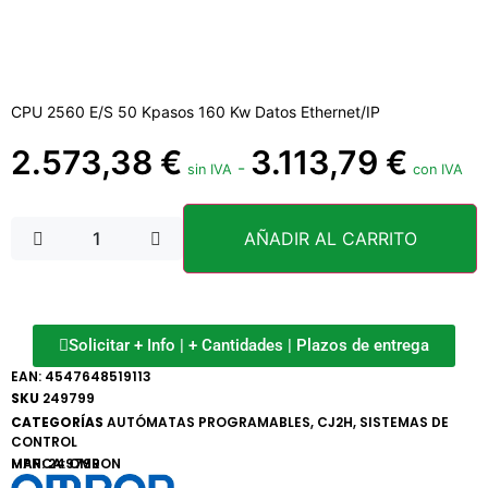
CPU 2560 E/S 50 Kpasos 160 Kw Datos Ethernet/IP
2.573,38
€
3.113,79
€
-
sin IVA
con IVA
AÑADIR AL CARRITO
Solicitar + Info | + Cantidades | Plazos de entrega
EAN:
4547648519113
SKU
249799
CATEGORÍAS
AUTÓMATAS PROGRAMABLES
,
CJ2H
,
SISTEMAS DE
CONTROL
MARCA:
MPN: 249799
OMRON