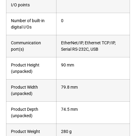
I/O points
Number of built-in
0
digital I/Os
Communication
EtherNet/IP, Ethernet TCP/IP,
port(s)
Serial RS-232C, USB
Product Height
90 mm
(unpacked)
Product Width
79.8 mm
(unpacked)
Product Depth
74.5 mm
(unpacked)
Product Weight
280 g