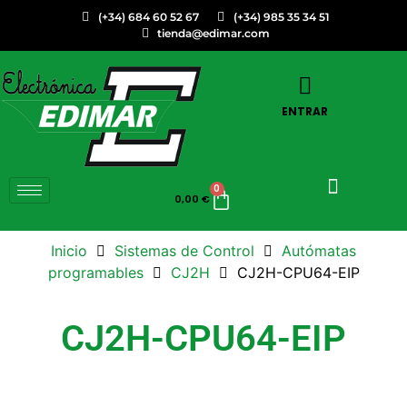
(+34) 684 60 52 67
(+34) 985 35 34 51
tienda@edimar.com
ENTRAR
0
0,00
€
Inicio
Sistemas de Control
Autómatas
programables
CJ2H
CJ2H-CPU64-EIP
CJ2H-CPU64-EIP