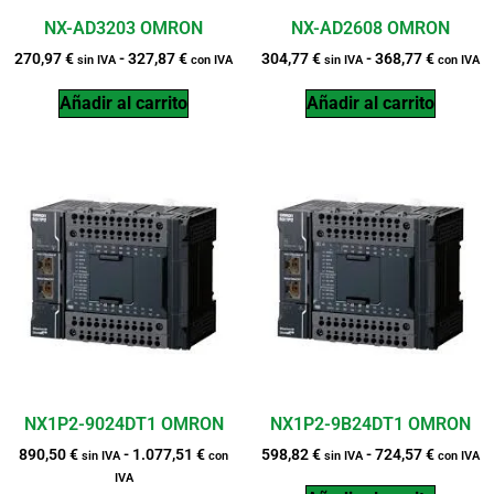
NX-AD3203 OMRON
NX-AD2608 OMRON
270,97
€
-
327,87
€
304,77
€
-
368,77
€
sin IVA
con IVA
sin IVA
con IVA
Añadir al carrito
Añadir al carrito
NX1P2-9024DT1 OMRON
NX1P2-9B24DT1 OMRON
890,50
€
-
1.077,51
€
598,82
€
-
724,57
€
sin IVA
con
sin IVA
con IVA
IVA