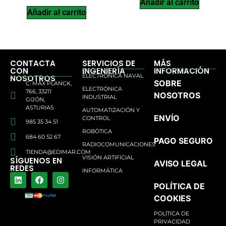
Añadir al carrito
Añadir al carrito
CONTACTA
SERVICIOS DE
MÁS
CON
INGENIERÍA
INFORMACIÓN
ELECTRÓNICA NAVAL
NOSOTROS
SOBRE
C. MAX PLANCK,
ELECTRÓNICA
766, 33211
NOSOTROS
INDUSTRIAL
GIJÓN,
ASTURIAS
AUTOMATIZACIÓN Y
ENVÍO
CONTROL
985 35 34 51
ROBÓTICA
684 60 52 67
PAGO SEGURO
RADIOCOMUNICACIONES
TIENDA@EDIMAR.COM
VISIÓN ARTIFICIAL
SÍGUENOS EN
AVISO LEGAL
REDES
INFORMÁTICA
POLÍTICA DE
COOKIES
POLÍTICA DE
PRIVACIDAD