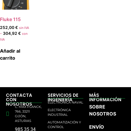
Fluke 115
252,00
€
sin IVA
-
304,92
€
con
IVA
Añadir al
carrito
CONTACTA
SERVICIOS DE
MÁS
CON
INGENIERÍA
INFORMACIÓN
ELECTRÓNICA NAVAL
NOSOTROS
SOBRE
C. MAX PLANCK,
ELECTRÓNICA
766, 33211
NOSOTROS
INDUSTRIAL
GIJÓN,
ASTURIAS
AUTOMATIZACIÓN Y
ENVÍO
CONTROL
985 35 34