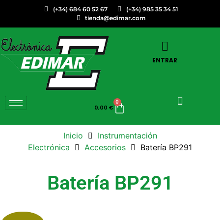
(+34) 684 60 52 67
(+34) 985 35 34 51
tienda@edimar.com
ENTRAR
0
0,00
€
Inicio
Instrumentación
Electrónica
Accesorios
Batería BP291
Batería BP291