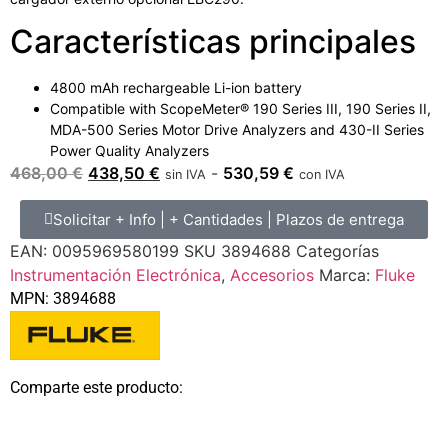
Características principales
4800 mAh rechargeable Li-ion battery
Compatible with ScopeMeter® 190 Series III, 190 Series II,
MDA-500 Series Motor Drive Analyzers and 430-II Series
Power Quality Analyzers
468,00
€
438,50
€
-
530,59
€
sin IVA
con IVA
Solicitar + Info | + Cantidades | Plazos de entrega
EAN:
0095969580199
SKU
3894688
Categorías
Instrumentación Electrónica
,
Accesorios
Marca:
Fluke
MPN: 3894688
Comparte este producto: