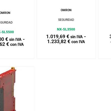
Añadir al carrito
r al carrito
OMRON
OMRON
SEGURIDAD
EGURIDAD
NX-SL3500
-SL5500
1.019,69
€
-
sin IVA
,00
€
-
sin IVA
1.233,82
€
con IVA
,62
€
con IVA