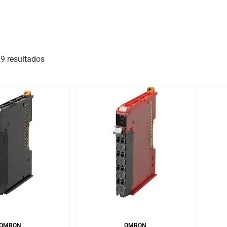
9 resultados
as del producto
r al carrito
Añadir al carrito
OMRON
OMRON