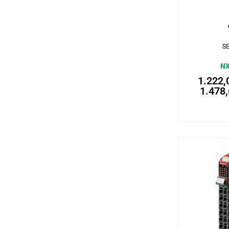
Añadi
S
NX
1.222
1.478