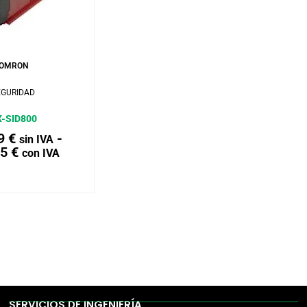
r al carrito
OMRON
EGURIDAD
-SID800
79
€
-
sin IVA
55
€
con IVA
SERVICIOS DE INGENIERÍA