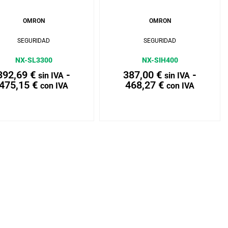
Añadir al carrito
Añadir al carrito
OMRON
OMRON
SEGURIDAD
SEGURIDAD
NX-SL3300
NX-SIH400
392,69
€
-
387,00
€
-
sin IVA
sin IVA
475,15
€
468,27
€
con IVA
con IVA