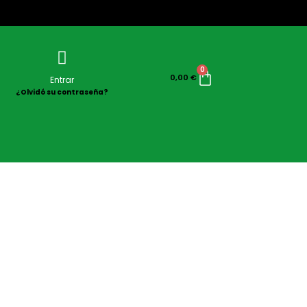
0
0,00
€
Entrar
¿Olvidó su contraseña?