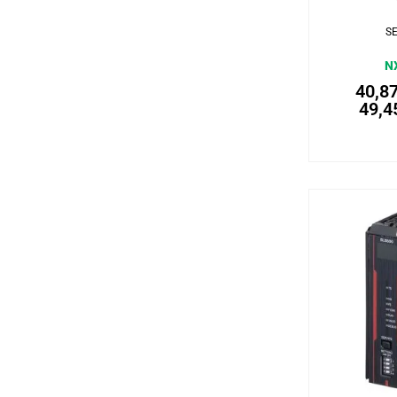
S
N
40,8
49,4