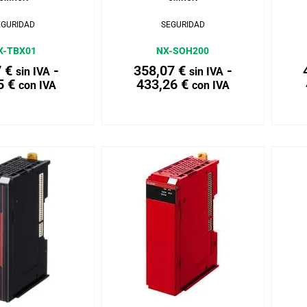
EGURIDAD
SEGURIDAD
X-TBX01
NX-SOH200
7
€
-
358,07
€
-
sin IVA
sin IVA
5
€
433,26
€
con IVA
con IVA